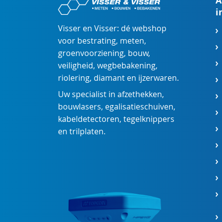
A
i
Visser en Visser: dé webshop
voor
bestrating
,
meten
,
groenvoorziening
,
bouw
,
veiligheid
,
wegbebakening
,
riolering
,
diamant
en
ijzerwaren
.
Uw specialist in
afzethekken
,
bouwlasers
,
egalisatieschuiven
,
kabeldetectoren
,
tegelknippers
en
trilplaten
.