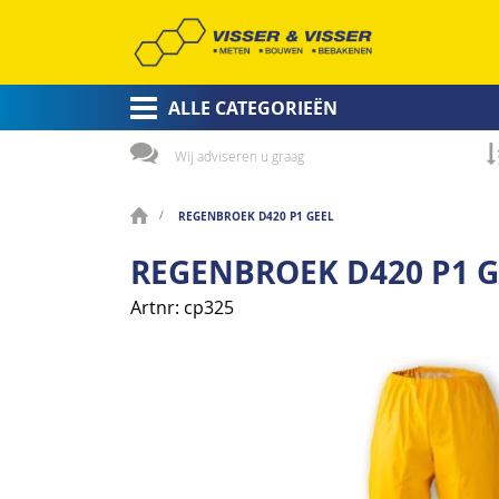
ALLE CATEGORIEËN
Wij adviseren u graag
REGENBROEK D420 P1 GEEL
REGENBROEK D420 P1 G
Artnr
cp325
Ga
naar
het
einde
van
de