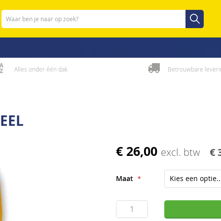
Zoeken
Zoeken
Alles onder één dak
Betrouwbare leveri
EEL
€ 26,00
excl. btw
€ 
Maat