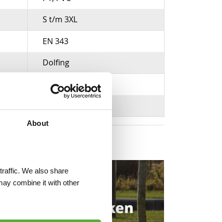
S t/m 3XL
EN 343
Dolfing
Geel
400 gram per m²
About
traffic. We also share
may combine it with other