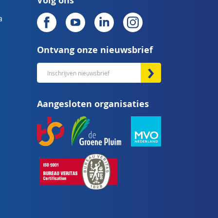
Volg ons
a
Ontvang onze nieuwsbrief
Abonneer
u
op
Aangesloten organisaties
onze
nieuwsbrief