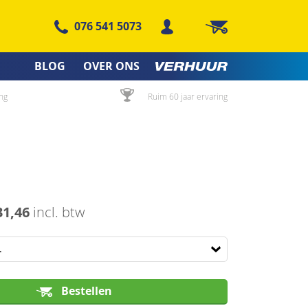
076 541 5073
Winkelwagen
BLOG
OVER ONS
ng
Ruim 60 jaar ervaring
31,46
incl. btw
Bestellen