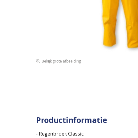
afbeeldingen-
gallerij
Bekijk grote afbeelding
Ga
naar
het
begin
van
de
afbeeldingen-
Productinformatie
gallerij
- Regenbroek Classic