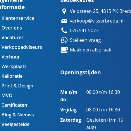
lgemene
Bezoekadres
nformatie
Veldsteen 25, 4815 PK Bred
Klantenservice
verkoop@visserbreda.nl
Over ons
076 541 5073
Vacatures
Stel een vraag
Verkoopadviseurs
Maak een afspraak
Verhuur
Werkplaats
Openingstijden
Kalibratie
Print & Design
Ma t/m
08:00 t/m 16:30
MVO
do
Certificaten
Vrijdag
08:00 t/m 16:30
Blog & Nieuws
Zaterdag
Gesloten (t/m 15
Veelgestelde
aug)