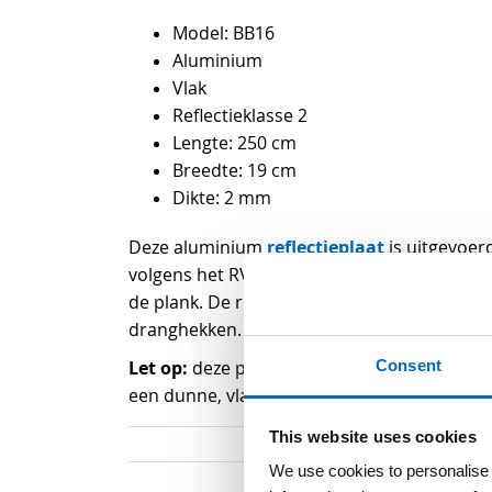
begin
Model: BB16
van
Aluminium
de
Vlak
afbeeldingen-
Reflectieklasse 2
gallerij
Lengte: 250 cm
Breedte: 19 cm
Dikte: 2 mm
reflectieplaat
Deze aluminium
is uitgevoer
volgens het RVV de algemene aanduiding vo
de plank. De reflectieplaat is onder andere
dranghekken.
Let op:
Consent
deze plaat heeft geen groefprofiel o
een dunne, vlakke aluminium plaat met een
This website uses cookies
We use cookies to personalise c