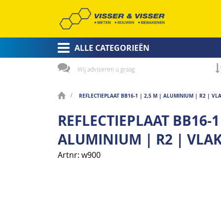
ALLE CATEGORIEËN
Wij adviseren u graag
REFLECTIEPLAAT BB16-1 | 2,5 M | ALUMINIUM | R2 | VL
REFLECTIEPLAAT BB16-1 
ALUMINIUM | R2 | VLA
Artnr
w900
Ga
naar
het
einde
van