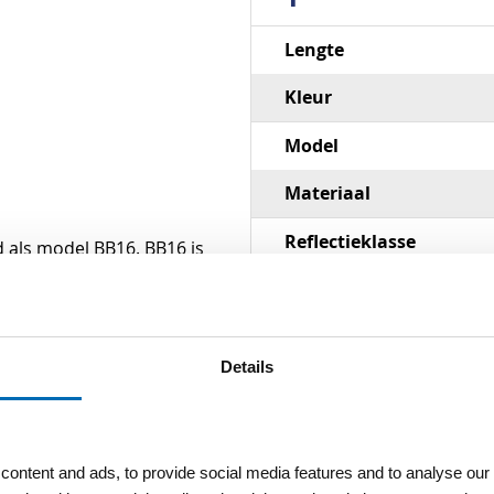
Specificaties
Lengte
Kleur
Model
Materiaal
Reflectieklasse
d als model BB16. BB16 is
or het geblokte motief op
Afmeting (LxB)
 geschikt voor montage op
Details
f kokerprofiel. Het gaat om
 dikte van 2 mm.
ontent and ads, to provide social media features and to analyse our 