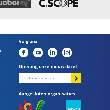
Volg ons
a
Ontvang onze nieuwsbrief
Abonneer
u
op
Aangesloten organisaties
onze
nieuwsbrief