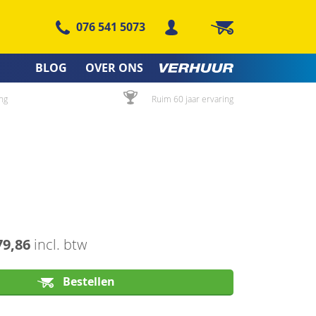
076 541 5073
Winkelwagen
BLOG
OVER ONS
ng
Ruim 60 jaar ervaring
79,86
incl. btw
Bestellen