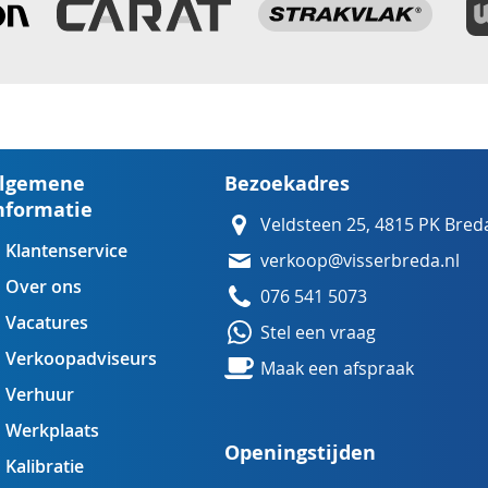
lgemene
Bezoekadres
nformatie
Veldsteen 25, 4815 PK Bred
Klantenservice
verkoop@visserbreda.nl
Over ons
076 541 5073
Vacatures
Stel een vraag
Verkoopadviseurs
Maak een afspraak
Verhuur
Werkplaats
Openingstijden
Kalibratie