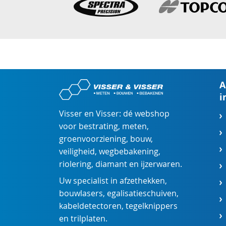
A
i
Visser en Visser: dé webshop
voor
bestrating
,
meten
,
groenvoorziening
,
bouw
,
veiligheid
,
wegbebakening
,
riolering
,
diamant
en
ijzerwaren
.
Uw specialist in
afzethekken
,
bouwlasers
,
egalisatieschuiven
,
kabeldetectoren
,
tegelknippers
en
trilplaten
.