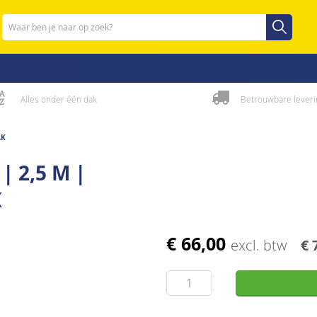
Zoeken
Zoeken
Alles onder één dak
Betrouwbare leveri
AK
| 2,5 M |
K
€ 66,00
excl. btw
€ 