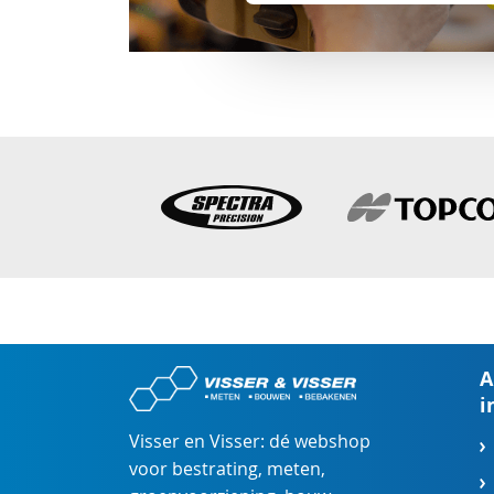
A
i
Visser en Visser: dé webshop
voor
bestrating
,
meten
,