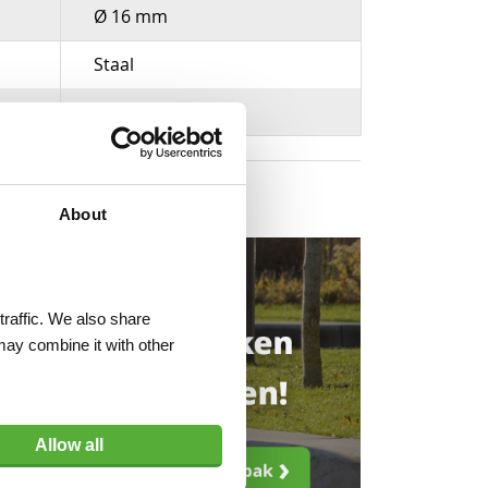
Ø 16 mm
Staal
T-handvat
About
traffic. We also share
may combine it with other
Allow all