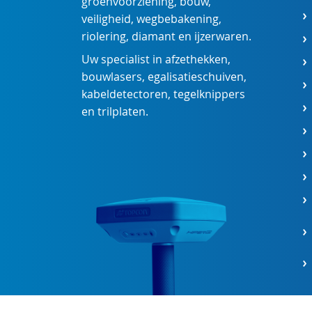
groenvoorziening
,
bouw
,
veiligheid
,
wegbebakening
,
riolering
,
diamant
en
ijzerwaren
.
Uw specialist in
afzethekken
,
bouwlasers
,
egalisatieschuiven
,
kabeldetectoren
,
tegelknippers
en
trilplaten
.