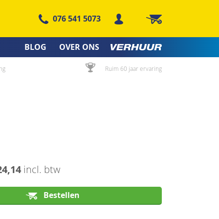
076 541 5073
Winkelwagen
BLOG
OVER ONS
ng
Ruim 60 jaar ervaring
24,14
incl. btw
Bestellen