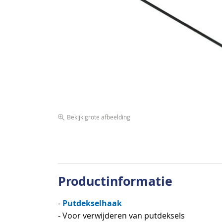
de
afbeeldingen-
gallerij
Bekijk grote afbeelding
Ga
naar
het
begin
van
Productinformatie
de
afbeeldingen-
Putdekselhaak
-
gallerij
- Voor verwijderen van putdeksels