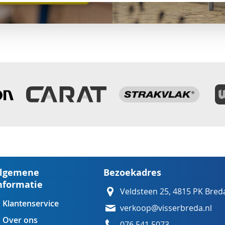
lgemene
Bezoekadres
nformatie
Veldsteen 25, 4815 PK Bred
Klantenservice
verkoop@visserbreda.nl
Over ons
076 541 5073