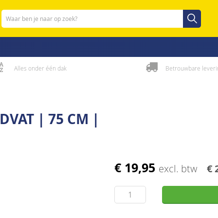
Zoeken
Zoeken
Alles onder één dak
Betrouwbare leveri
VAT | 75 CM |
€ 19,95
excl. btw
€ 