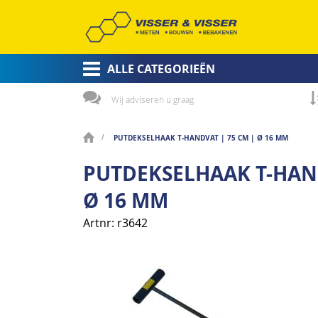
ALLE CATEGORIEËN
Wij adviseren u graag
PUTDEKSELHAAK T-HANDVAT | 75 CM | Ø 16 MM
PUTDEKSELHAAK T-HAND
Ø 16 MM
Artnr
r3642
Ga
naar
het
einde
van