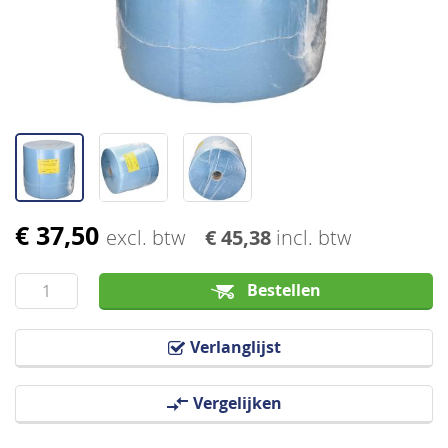
afbeeldingen-
gallerij
€ 37,50
Ga
excl. btw
€ 45,38
incl. btw
naar
het
Bestellen
begin
van
Verlanglijst
de
afbeeldingen-
Vergelijken
gallerij