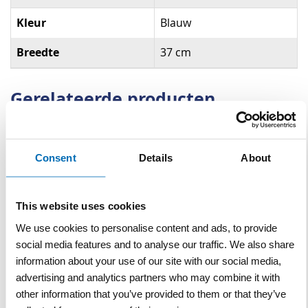
Kleur
Blauw
Breedte
37 cm
Gerelateerde producten
Consent
Details
About
This website uses cookies
We use cookies to personalise content and ads, to provide
social media features and to analyse our traffic. We also share
Poetspapier Maxi | blauw
information about your use of our site with our social media,
| 380 m | 38 cm | Ø30 cm
| 2-laags | per stuk
advertising and analytics partners who may combine it with
other information that you’ve provided to them or that they’ve
VERGELIJKEN
VERLANGLIJST