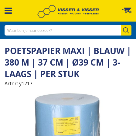
Ga
W
naar
de
inhoud
Zo
POETSPAPIER MAXI | BLAUW |
380 M | 37 CM | Ø39 CM | 3-
LAAGS | PER STUK
Artnr
y1217
Ga
naar
het
einde
van
de