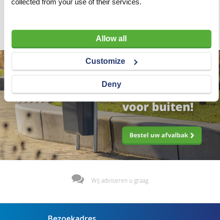
collected from your use of their services.
Artnr
y1211
excl. btw
€ 32,50
Allow all
Customize
Deny
Wij adviseren u graag
Bezoekadres