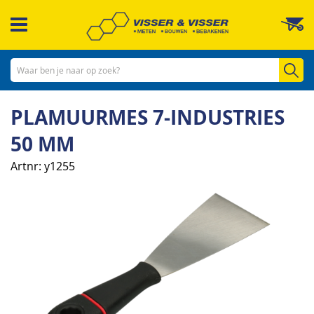
Ga
W
naar
de
inhoud
Zo
PLAMUURMES 7-INDUSTRIES
50 MM
Artnr
y1255
Ga
naar
het
einde
van
de
afbeeldingen-
gallerij