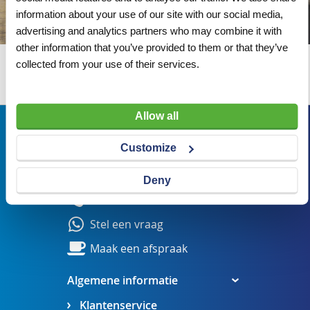
information about your use of our site with our social media,
advertising and analytics partners who may combine it with
other information that you’ve provided to them or that they’ve
collected from your use of their services.
Wij adviseren u graag
Allow all
Bezoekadres
Customize
Veldsteen 25, 4815 PK Breda
verkoop@visserbreda.nl
Deny
076 541 5073
Stel een vraag
Maak een afspraak
Algemene informatie
Klantenservice