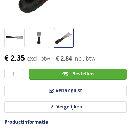
€ 2,35
Ga
excl. btw
€ 2,84
incl. btw
naar
het
Bestellen
begin
van
Verlanglijst
de
afbeeldingen-
Vergelijken
gallerij
Productinformatie