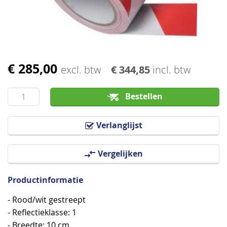
afbeeldingen-
gallerij
€ 285,00
Ga
excl. btw
€ 344,85
incl. btw
naar
het
Bestellen
begin
van
Verlanglijst
de
afbeeldingen-
Vergelijken
gallerij
Productinformatie
- Rood/wit gestreept
- Reflectieklasse: 1
- Breedte: 10 cm