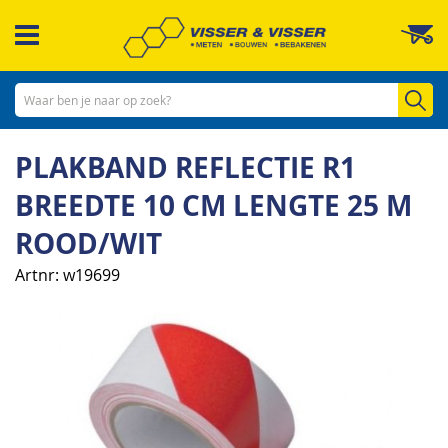
Ga
W
naar
de
inhoud
Zo
PLAKBAND REFLECTIE R1
BREEDTE 10 CM LENGTE 25 M
ROOD/WIT
Artnr
w19699
Ga
naar
het
einde
van
de