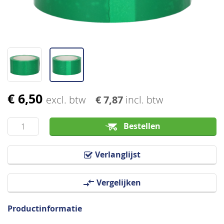
€ 6,50
Ga
excl. btw
€ 7,87
incl. btw
naar
het
Bestellen
begin
van
Verlanglijst
de
afbeeldingen-
Vergelijken
gallerij
Productinformatie