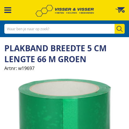
Ga
W
naar
de
inhoud
Zo
PLAKBAND BREEDTE 5 CM
LENGTE 66 M GROEN
Artnr
w19697
Ga
naar
het
einde
van
de
afbeeldingen-
gallerij