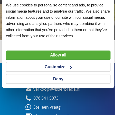
We use cookies to personalise content and ads, to provide
social media features and to analyse our traffic. We also share
information about your use of our site with our social media,
advertising and analytics partners who may combine it with
other information that you’ve provided to them or that they’ve
collected from your use of their services.
Wij adviseren u graag
Allow all
Customize
Bezoekadres
Deny
Veldsteen 25, 4815 PK Breda
verkoop@visserbreda.nl
076 541 5073
Stel een vraag