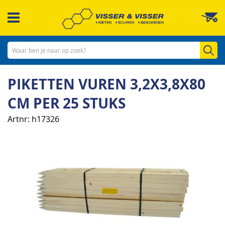
Ga
W
naar
de
inhoud
Zo
PIKETTEN VUREN 3,2X3,8X80
CM PER 25 STUKS
Artnr
h17326
Ga
naar
het
einde
van
de
afbeeldingen-
gallerij