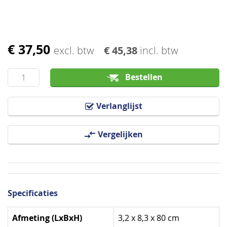
€ 37,50
Ga
excl. btw
€ 45,38
incl. btw
naar
het
Bestellen
begin
van
Verlanglijst
de
afbeeldingen-
Vergelijken
gallerij
Specificaties
Specificaties
Afmeting (LxBxH)
3,2 x 8,3 x 80 cm