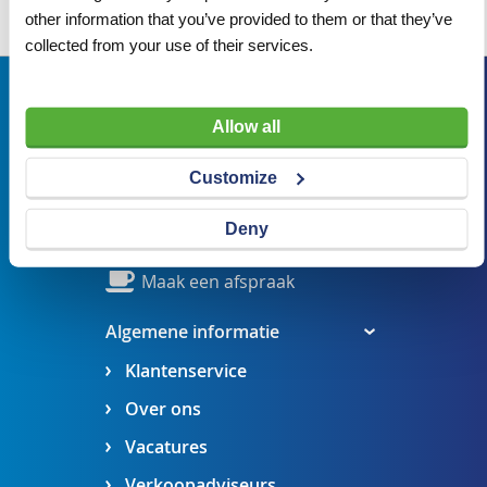
Wij adviseren u graag
other information that you’ve provided to them or that they’ve
collected from your use of their services.
Bezoekadres
Allow all
Veldsteen 25, 4815 PK Breda
verkoop@visserbreda.nl
Customize
076 541 5073
Deny
Stel een vraag
Maak een afspraak
Algemene informatie
Klantenservice
Over ons
Vacatures
Verkoopadviseurs