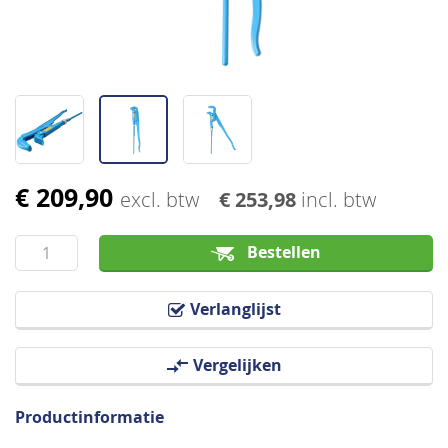
€ 209,90
Ga
excl. btw
€ 253,98
incl. btw
naar
het
Bestellen
begin
van
Verlanglijst
de
afbeeldingen-
Vergelijken
gallerij
Productinformatie