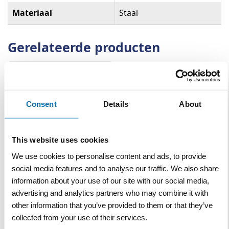
Materiaal
Staal
Gerelateerde producten
Consent
Details
About
This website uses cookies
We use cookies to personalise content and ads, to provide
Grondboor verlengbaar Ø
social media features and to analyse our traffic. We also share
10 cm blauw
information about your use of our site with our social media,
advertising and analytics partners who may combine it with
VERGELIJKEN
VERLANGLIJST
other information that you’ve provided to them or that they’ve
Artnr
h8186
excl. btw
collected from your use of their services.
€ 123,60