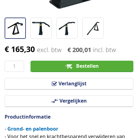
€ 165,30
Ga
excl. btw
€ 200,01
incl. btw
naar
het
Bestellen
begin
van
Verlanglijst
de
afbeeldingen-
Vergelijken
gallerij
Productinformatie
Grond- en palenboor
-
- Voor het snel en krachtbesparend verwijderen van