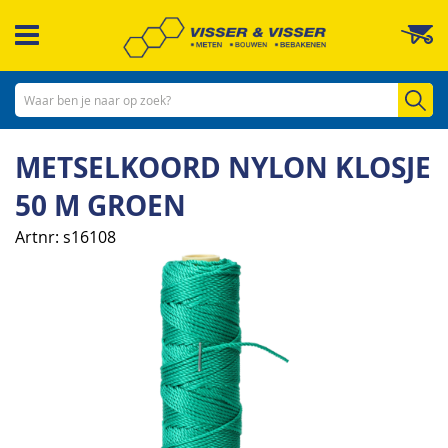
Ga
W
naar
de
inhoud
Zo
METSELKOORD NYLON KLOSJE
50 M GROEN
Artnr
s16108
Ga
naar
het
einde
van
de
afbeeldingen-
gallerij