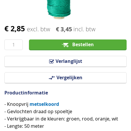
€ 2,85
Ga
excl. btw
€ 3,45
incl. btw
naar
het
Bestellen
begin
van
Verlanglijst
de
afbeeldingen-
Vergelijken
gallerij
Productinformatie
metselkoord
- Knoopvrij
- Gevlochten draad op spoeltje
- Verkrijgbaar in de kleuren: groen, rood, oranje, wit
- Lengte: 50 meter