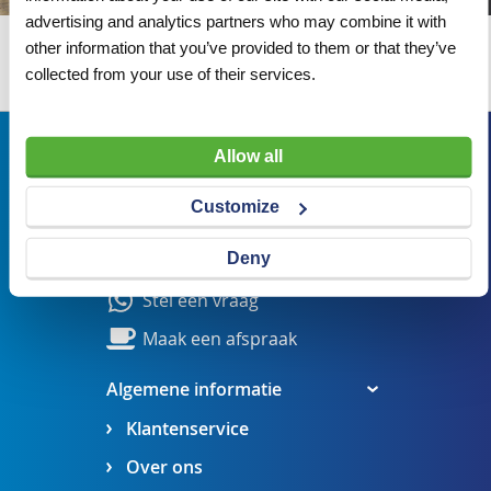
advertising and analytics partners who may combine it with
other information that you’ve provided to them or that they’ve
Wij adviseren u graag
collected from your use of their services.
Bezoekadres
Allow all
Veldsteen 25, 4815 PK Breda
Customize
verkoop@visserbreda.nl
Deny
076 541 5073
Stel een vraag
Maak een afspraak
Algemene informatie
Klantenservice
Over ons