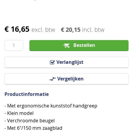
€ 16,65
Ga
excl. btw
€ 20,15
incl. btw
naar
het
Bestellen
begin
van
Verlanglijst
de
afbeeldingen-
Vergelijken
gallerij
Productinformatie
- Met ergonomische kunststof handgreep
- Klein model
- Verchroomde beugel
- Met 6"/150 mm zaagblad