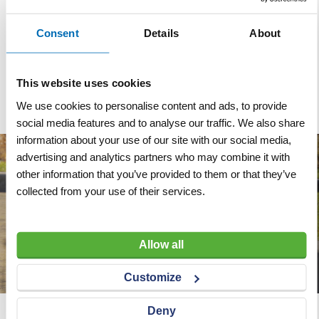
Reserve metaalbeugelzaag
Reserve metaalbeugelzaag
Eclipse junior per 10 stuks
Eclipse per stuk
Consent
Details
About
VERGELIJKEN
VERLANGLIJST
VERGELIJKEN
VERLANGLIJST
Artnr
y7378
Artnr
y7377
excl. btw
excl. btw
This website uses cookies
€ 5,35
€ 2,65
We use cookies to personalise content and ads, to provide
social media features and to analyse our traffic. We also share
information about your use of our site with our social media,
advertising and analytics partners who may combine it with
other information that you’ve provided to them or that they’ve
collected from your use of their services.
Allow all
Customize
Deny