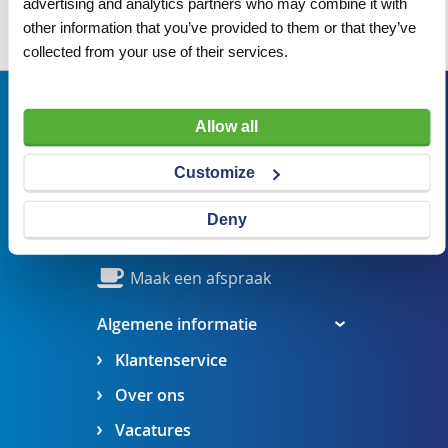
advertising and analytics partners who may combine it with
Wij adviseren u graag
other information that you’ve provided to them or that they’ve
collected from your use of their services.
Bezoekadres
Allow all
Veldsteen 25, 4815 PK Breda
verkoop@visserbreda.nl
Customize
076 541 5073
Deny
Stel een vraag
Maak een afspraak
Algemene informatie
Klantenservice
Over ons
Vacatures