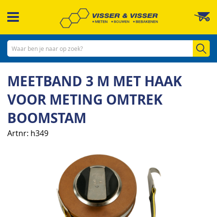
Ga
W
naar
de
inhoud
Zo
MEETBAND 3 M MET HAAK
VOOR METING OMTREK
BOOMSTAM
Artnr
h349
Ga
naar
het
einde
van
de