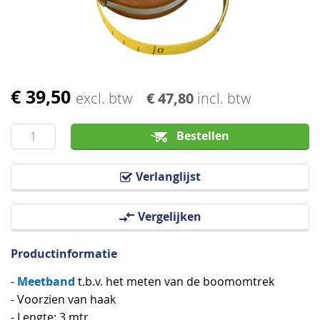
afbeeldingen-
gallerij
€ 39,50
Ga
excl. btw
€ 47,80
incl. btw
naar
het
Bestellen
begin
van
Verlanglijst
de
afbeeldingen-
Vergelijken
gallerij
Productinformatie
Meetband
-
t.b.v. het meten van de boomomtrek
- Voorzien van haak
- Lengte: 3 mtr