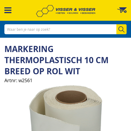
Ga
W
naar
de
inhoud
Zo
MARKERING
THERMOPLASTISCH 10 CM
BREED OP ROL WIT
Artnr
w2561
Ga
naar
het
einde
van
de