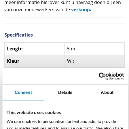
meer informatie hierover kunt u navraag doen bij een
verkoop
.
van onze medewerkers van de
Specificaties
Specificaties
Lengte
5 m
Kleur
Wit
Breedte
10 cm
Gerelateerde producten
Consent
Details
About
This website uses cookies
We use cookies to personalise content and ads, to provide
social media features and to analyse our traffic. We also share