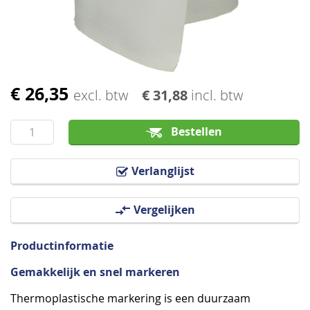
afbeeldingen-
gallerij
€ 26,35
Ga
excl. btw
€ 31,88
incl. btw
naar
het
Bestellen
begin
van
Verlanglijst
de
afbeeldingen-
Vergelijken
gallerij
Productinformatie
Gemakkelijk en snel markeren
Thermoplastische markering is een duurzaam