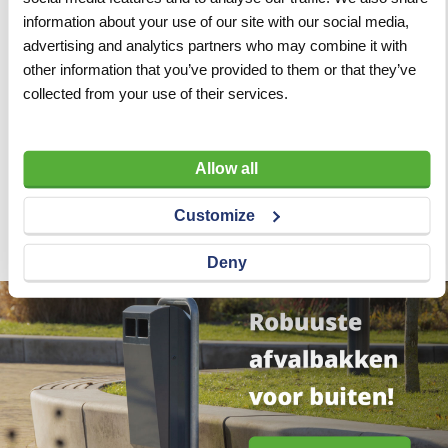
information about your use of our site with our social media,
advertising and analytics partners who may combine it with
other information that you’ve provided to them or that they’ve
collected from your use of their services.
Asfaltprimer blik 4 L voor
wegmarkeringen
Allow all
VERGELIJKEN
VERLANGLIJST
Artnr
w2565
excl. btw
Customize
€ 77,60
Deny