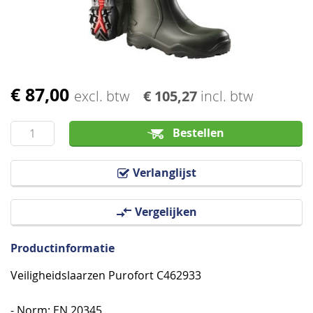
afbeeldingen-
gallerij
€ 87,00
Ga
excl. btw
€ 105,27
incl. btw
naar
het
Bestellen
begin
van
Verlanglijst
de
afbeeldingen-
Vergelijken
gallerij
Productinformatie
Veiligheidslaarzen Purofort C462933
- Norm: EN 20345