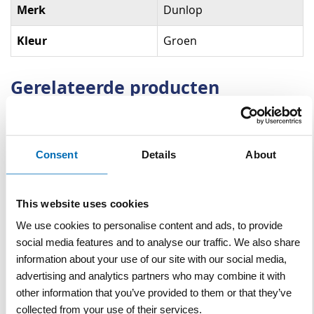
Merk
Dunlop
Kleur
Groen
Gerelateerde producten
Consent
Details
About
This website uses cookies
We use cookies to personalise content and ads, to provide
social media features and to analyse our traffic. We also share
Laarzen stalen neus en
zool Dunlop Purofort
information about your use of our site with our social media,
groen
advertising and analytics partners who may combine it with
other information that you’ve provided to them or that they’ve
VERGELIJKEN
VERLANGLIJST
collected from your use of their services.
Artnr
cp292
excl. btw