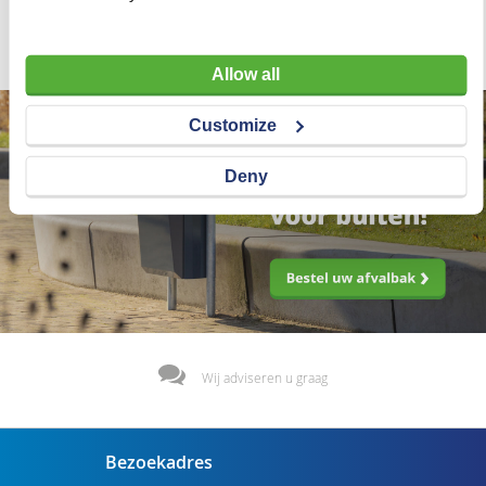
€ 87,00
Allow all
Customize
Deny
Wij adviseren u graag
Bezoekadres