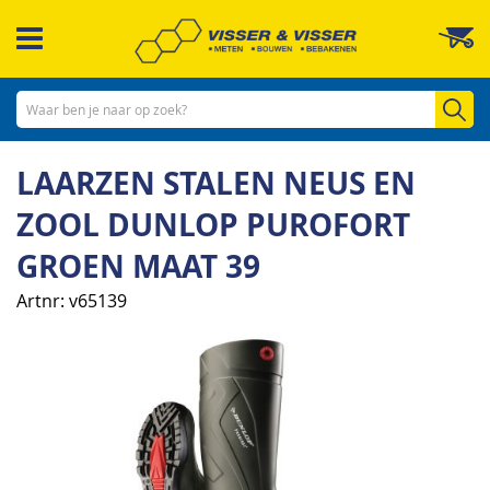
Ga
W
naar
de
inhoud
Zo
LAARZEN STALEN NEUS EN
ZOOL DUNLOP PUROFORT
GROEN MAAT 39
Artnr
v65139
Ga
naar
het
einde
van
de