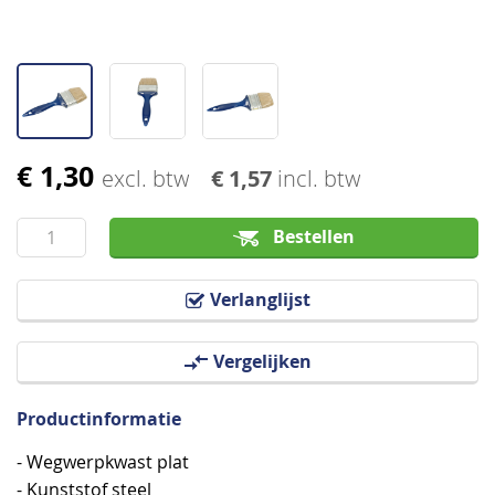
€ 1,30
Ga
excl. btw
€ 1,57
incl. btw
naar
het
Bestellen
begin
van
Verlanglijst
de
afbeeldingen-
Vergelijken
gallerij
Productinformatie
- Wegwerpkwast plat
- Kunststof steel