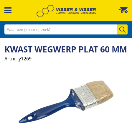
Ga
W
naar
de
inhoud
Zo
KWAST WEGWERP PLAT 60 MM
Artnr
y1269
Ga
naar
het
einde
van
de
afbeeldingen-
gallerij