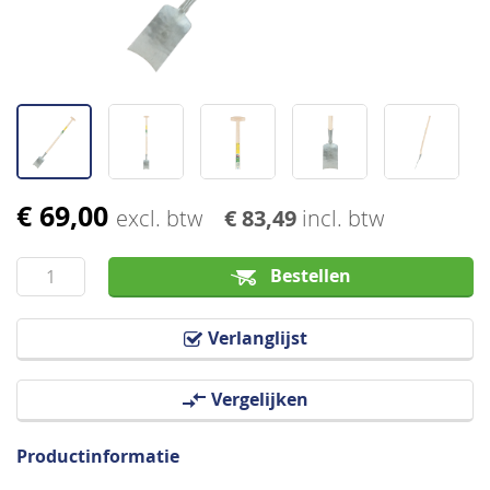
€ 69,00
Ga
excl. btw
€ 83,49
incl. btw
naar
het
Bestellen
begin
van
Verlanglijst
de
afbeeldingen-
Vergelijken
gallerij
Productinformatie