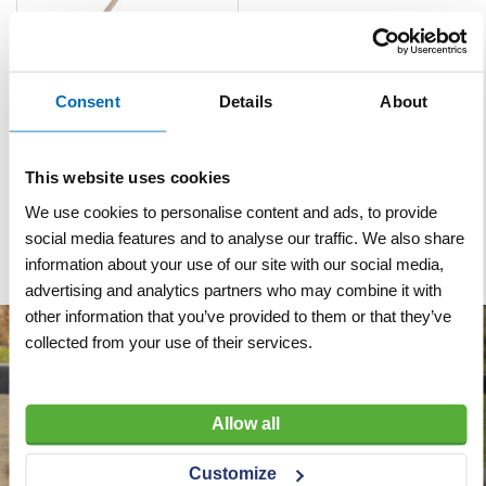
Consent
Details
About
Spadesteel Atlas Betuws
model 95 cm
This website uses cookies
VERGELIJKEN
VERLANGLIJST
We use cookies to personalise content and ads, to provide
Artnr
s15987
excl. btw
social media features and to analyse our traffic. We also share
€ 11,50
information about your use of our site with our social media,
advertising and analytics partners who may combine it with
other information that you’ve provided to them or that they’ve
collected from your use of their services.
Allow all
Customize