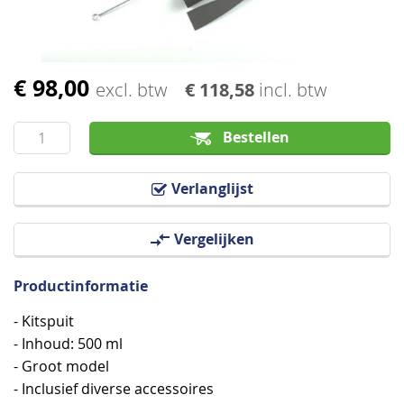
€ 98,00
Ga
excl. btw
€ 118,58
incl. btw
naar
het
Bestellen
begin
van
Verlanglijst
de
afbeeldingen-
Vergelijken
gallerij
Productinformatie
- Kitspuit
- Inhoud: 500 ml
- Groot model
- Inclusief diverse accessoires