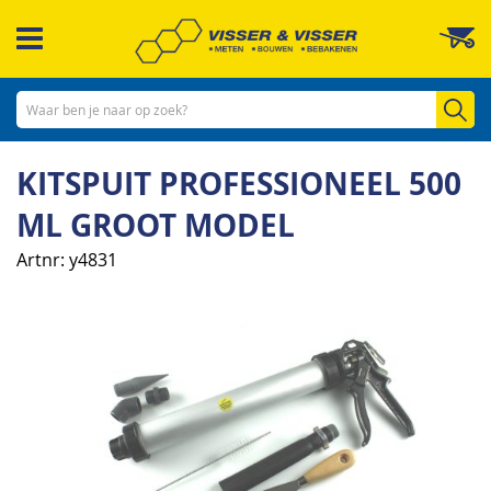
Ga
W
naar
de
inhoud
Zo
KITSPUIT PROFESSIONEEL 500
ML GROOT MODEL
Artnr
y4831
Ga
naar
het
einde
van
de
afbeeldingen-
gallerij