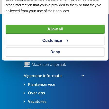
Wij adviseren u graag
other information that you’ve provided to them or that they’ve
collected from your use of their services.
Bezoekadres
Allow all
Veldsteen 25, 4815 PK Breda
verkoop@visserbreda.nl
Customize
076 541 5073
Deny
Stel een vraag
Maak een afspraak
Algemene informatie
Klantenservice
Over ons
Vacatures