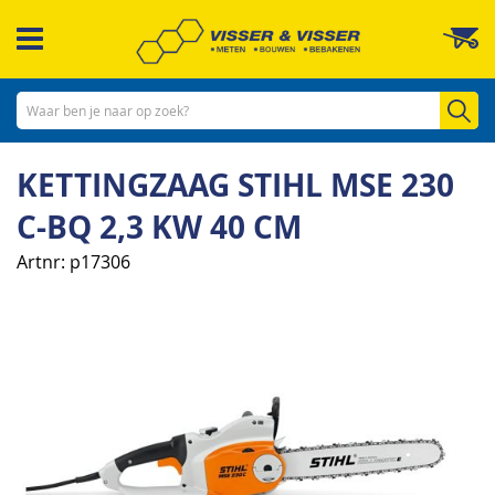
Ga
W
naar
de
inhoud
Zo
KETTINGZAAG STIHL MSE 230
C-BQ 2,3 KW 40 CM
Artnr
p17306
Ga
naar
het
einde
van
de
afbeeldingen-
gallerij