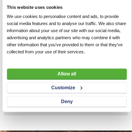
Bovendien is deze kettingzaag uitgerust met het STIHL
This website uses cookies
Ematic-systeem. Door een speciale constructie van het
zaagblad en de ketting komt elke druppel kettingolie
We use cookies to personalise content and ads, to provide
daar terecht waar deze voor de smering nodig is. Het
social media features and to analyse our traffic. We also share
olieverbruik wordt hierdoor tot zo'n 50% gereduceerd.
information about your use of our site with our social media,
advertising and analytics partners who may combine it with
other information that you’ve provided to them or that they’ve
collected from your use of their services.
Specificaties
Specificaties
Spanning
230 V
Allow all
Lengte
40 cm
Customize
Vermogen (W)
2.300 W
Deny
Gewicht
4,7 kg