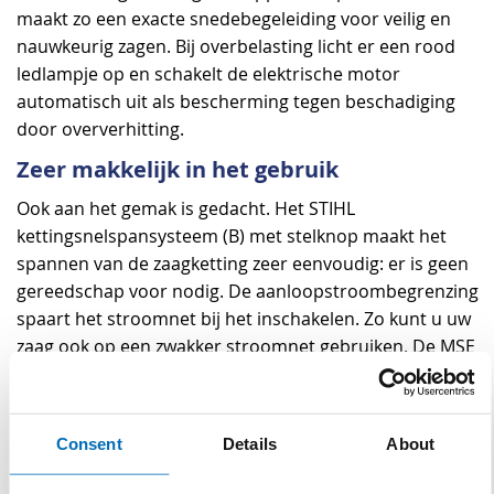
maakt zo een exacte snedebegeleiding voor veilig en
nauwkeurig zagen. Bij overbelasting licht er een rood
ledlampje op en schakelt de elektrische motor
automatisch uit als bescherming tegen beschadiging
door oververhitting.
Zeer makkelijk in het gebruik
Ook aan het gemak is gedacht. Het STIHL
kettingsnelspansysteem (B) met stelknop maakt het
spannen van de zaagketting zeer eenvoudig: er is geen
gereedschap voor nodig. De aanloopstroombegrenzing
spaart het stroomnet bij het inschakelen. Zo kunt u uw
zaag ook op een zwakker stroomnet gebruiken. De MSE
230 C-BQ heeft ook een tankdop die zonder
gereedschappen te openen is en een doorzichtige
olietank. Het oliepeil controleren was nog nooit zo
Consent
Details
About
makkelijk.