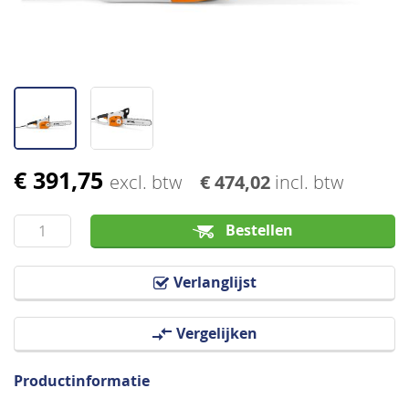
€ 391,75
Ga
excl. btw
€ 474,02
incl. btw
naar
het
Bestellen
begin
van
Verlanglijst
de
afbeeldingen-
Vergelijken
gallerij
Productinformatie