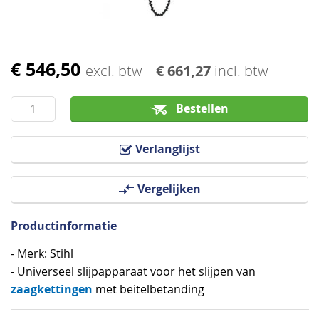
€ 546,50
Ga
excl. btw
€ 661,27
incl. btw
naar
het
Bestellen
begin
van
Verlanglijst
de
afbeeldingen-
Vergelijken
gallerij
Productinformatie
- Merk: Stihl
- Universeel slijpapparaat voor het slijpen van
zaagkettingen
met beitelbetanding