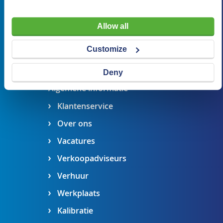
verkoop@visserbreda.nl
Allow all
076 541 5073
Stel een vraag
Customize
Maak een afspraak
Deny
Algemene informatie
Klantenservice
Over ons
Vacatures
Verkoopadviseurs
Verhuur
Werkplaats
Kalibratie