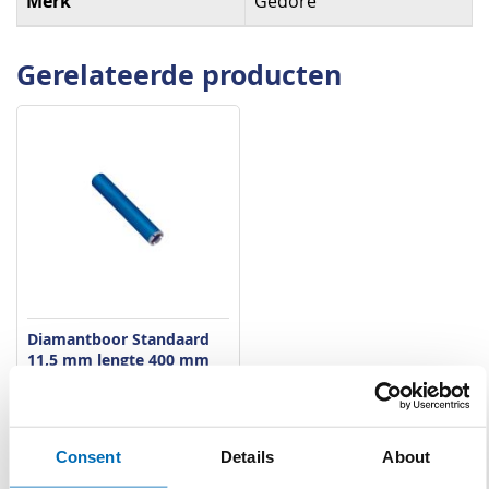
Merk
Gedore
Gerelateerde producten
Diamantboor Standaard
11,5 mm lengte 400 mm
M30
VERGELIJKEN
VERLANGLIJST
Artnr
cp234
excl. btw
Consent
Details
About
€ 260,00