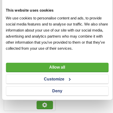
Anderen bekeken ook:
This website uses cookies
We use cookies to personalise content and ads, to provide
social media features and to analyse our traffic. We also share
information about your use of our site with our social media,
advertising and analytics partners who may combine it with
other information that you’ve provided to them or that they’ve
collected from your use of their services.
Allow all
Diamantboor Standaard
11,5 mm lengte 400 mm
Customize
M30
Deny
VERGELIJKEN
VERLANGLIJST
Artnr
cp234
excl. btw