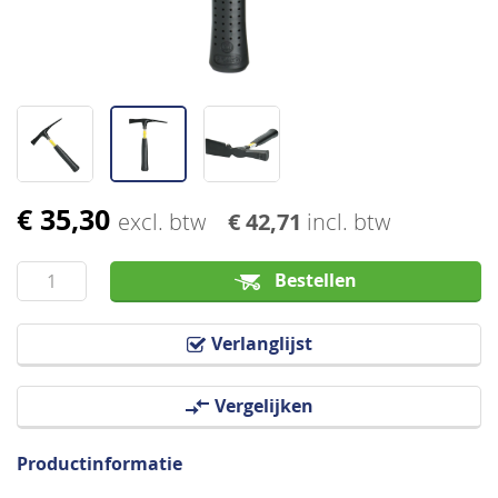
€ 35,30
Ga
excl. btw
€ 42,71
incl. btw
naar
het
Bestellen
begin
van
Verlanglijst
de
afbeeldingen-
Vergelijken
gallerij
Productinformatie