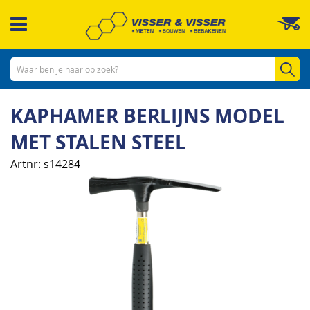
Ga
W
naar
de
inhoud
Zo
KAPHAMER BERLIJNS MODEL
MET STALEN STEEL
Artnr
s14284
Ga
naar
het
einde
van
de
afbeeldingen-
gallerij