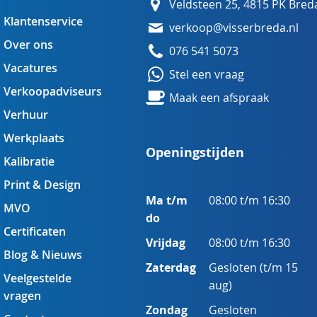
Veldsteen 25, 4815 PK Bred
Klantenservice
verkoop@visserbreda.nl
Over ons
076 541 5073
Vacatures
Stel een vraag
Verkoopadviseurs
Maak een afspraak
Verhuur
Werkplaats
Openingstijden
Kalibratie
Print & Design
Ma t/m
08:00 t/m 16:30
MVO
do
Certificaten
Vrijdag
08:00 t/m 16:30
Blog & Nieuws
Zaterdag
Gesloten (t/m 15
Veelgestelde
aug)
vragen
Zondag
Gesloten