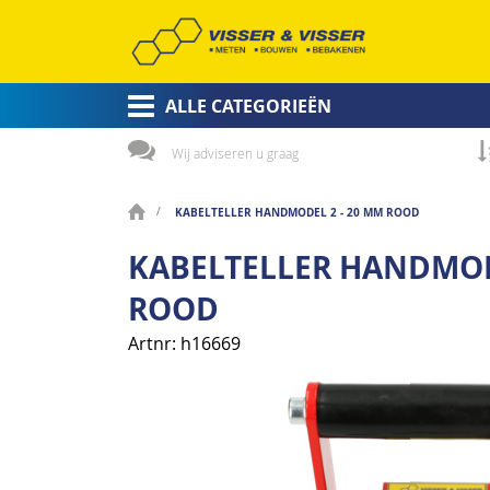
ALLE CATEGORIEËN
Wij adviseren u graag
KABELTELLER HANDMODEL 2 - 20 MM ROOD
KABELTELLER HANDMOD
ROOD
Artnr
h16669
Ga
naar
het
einde
van