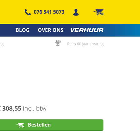
076 541 5073
Winkelwagen
BLOG
OVER ONS
ng
Ruim 60 jaar ervaring
€ 308,55
incl. btw
Bestellen