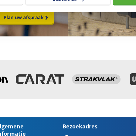
lgemene
Bezoekadres
nformatie