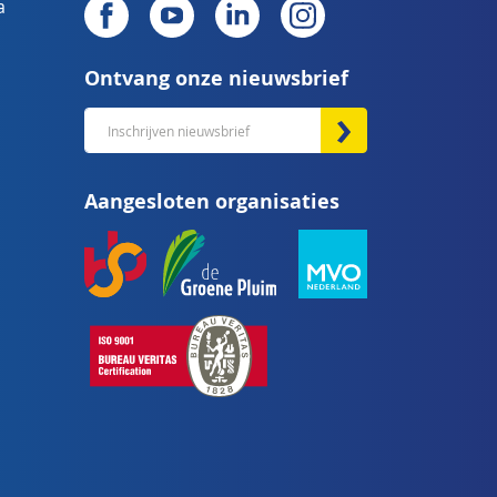
a
Ontvang onze nieuwsbrief
Abonneer
u
op
Aangesloten organisaties
onze
nieuwsbrief