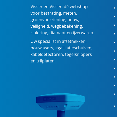
Visser en Visser: dé webshop
voor
bestrating
,
meten
,
groenvoorziening
,
bouw
,
veiligheid
,
wegbebakening
,
riolering
,
diamant
en
ijzerwaren
.
Uw specialist in
afzethekken
,
bouwlasers
,
egalisatieschuiven
,
kabeldetectoren
,
tegelknippers
en
trilplaten
.