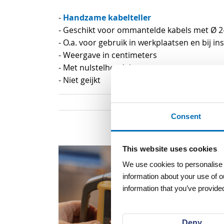
begin
Handzame kabelteller
-
van
- Geschikt voor ommantelde kabels met Ø 
de
- O.a. voor gebruik in werkplaatsen en bij 
afbeeldingen-
- Weergave in centimeters
gallerij
- Met nulstelhendel
- Niet geijkt
Consent
This website uses cookies
We use cookies to personalise c
information about your use of o
information that you’ve provided
Deny