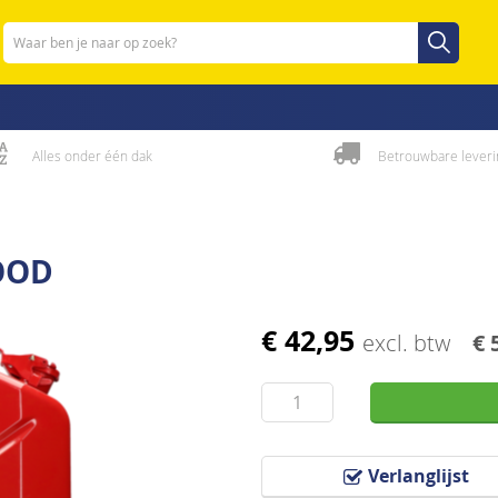
Zoeken
Zoeken
Alles onder één dak
Betrouwbare leveri
ROOD
€ 42,95
excl. btw
€ 
Verlanglijst