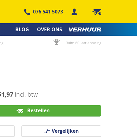
076 541 5073
Winkelwagen
BLOG
OVER ONS
ng
Ruim 60 jaar ervaring
51,97
incl. btw
Bestellen
Vergelijken