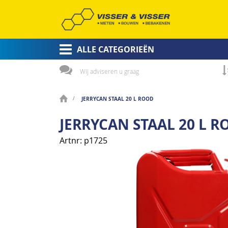
ALLE CATEGORIEËN
Wij adviseren u graag
JERRYCAN STAAL 20 L ROOD
JERRYCAN STAAL 20 L 
Artnr
p1725
Ga
naar
het
einde
van
de