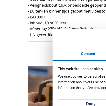
van
- Veiligheidsbout t.b.v. onbedoelde geopen
de
- Buiten- en binnenzijde gecoat met vloeisto
afbeeldingen-
- ISO 9001
gallerij
- Inhoud: 10 of 20 liter
- Afmeting: 275x165x345 mm (hxbxd)
- UN-gecertificeerd
Consent
This website uses cookies
We use cookies to personalise c
information about your use of o
information that you’ve provided
Deny