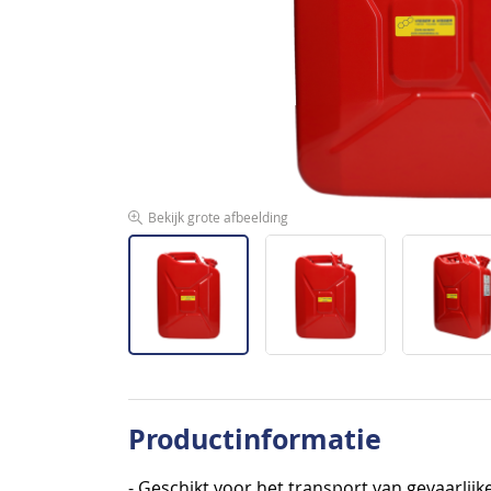
afbeeldingen-
gallerij
Bekijk grote afbeelding
Ga
naar
Productinformatie
het
begin
- Geschikt voor het transport van gevaarlijk