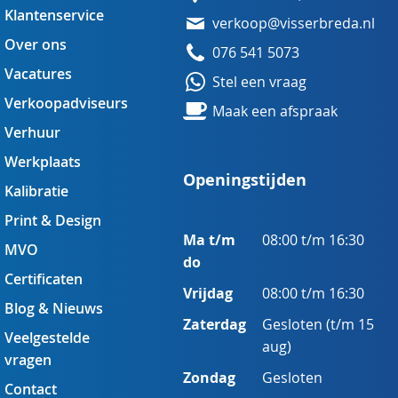
Klantenservice
verkoop@visserbreda.nl
Over ons
076 541 5073
Vacatures
Stel een vraag
Verkoopadviseurs
Maak een afspraak
Verhuur
Werkplaats
Openingstijden
Kalibratie
Print & Design
Ma t/m
08:00 t/m 16:30
MVO
do
Certificaten
Vrijdag
08:00 t/m 16:30
Blog & Nieuws
Zaterdag
Gesloten (t/m 15
Veelgestelde
aug)
vragen
Zondag
Gesloten
Contact