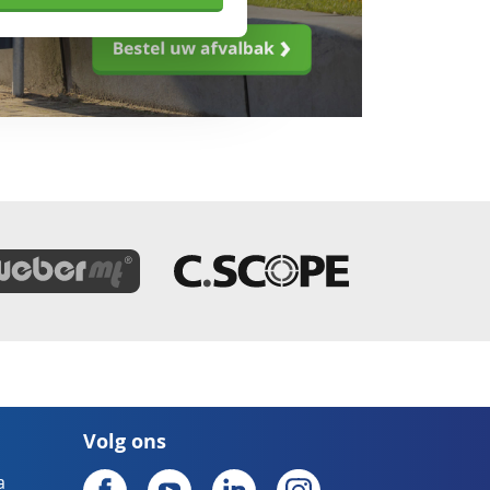
Volg ons
a