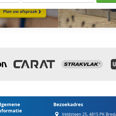
lgemene
Bezoekadres
nformatie
Veldsteen 25, 4815 PK Bred