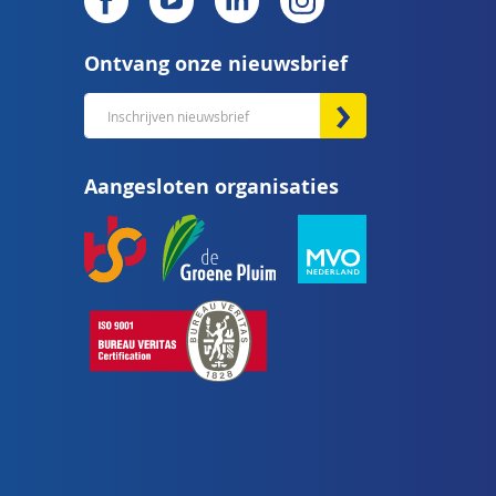
Ontvang onze nieuwsbrief
Abonneer
u
op
Aangesloten organisaties
onze
nieuwsbrief