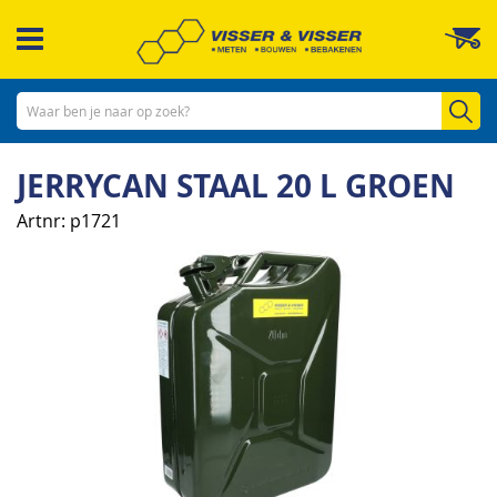
Ga
W
naar
de
inhoud
Zo
JERRYCAN STAAL 20 L GROEN
Artnr
p1721
Ga
naar
het
einde
van
de
afbeeldingen-
gallerij