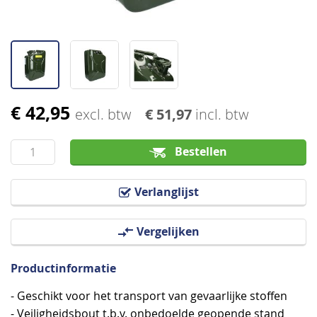
€ 42,95
Ga
excl. btw
€ 51,97
incl. btw
naar
het
Bestellen
begin
van
Verlanglijst
de
afbeeldingen-
Vergelijken
gallerij
Productinformatie
- Geschikt voor het transport van gevaarlijke stoffen
- Veiligheidsbout t.b.v. onbedoelde geopende stand