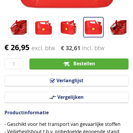
€ 26,95
Ga
excl. btw
€ 32,61
incl. btw
naar
het
Bestellen
begin
van
Verlanglijst
de
afbeeldingen-
Vergelijken
gallerij
Productinformatie
- Geschikt voor het transport van gevaarlijke stoffen
- Veiligheidsbout t.b.v. onbedoelde geopende stand