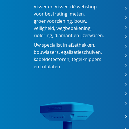
Visser en Visser: dé webshop
voor
bestrating
,
meten
,
groenvoorziening
,
bouw
,
veiligheid
,
wegbebakening
,
riolering
,
diamant
en
ijzerwaren
.
Uw specialist in
afzethekken
,
bouwlasers
,
egalisatieschuiven
,
kabeldetectoren
,
tegelknippers
en
trilplaten
.