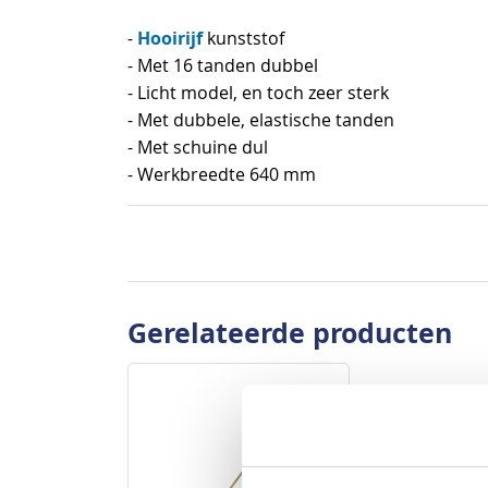
begin
Hooirijf
-
kunststof
van
- Met 16 tanden dubbel
de
- Licht model, en toch zeer sterk
afbeeldingen-
- Met dubbele, elastische tanden
gallerij
- Met schuine dul
- Werkbreedte 640 mm
Gerelateerde producten