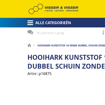
ALLE CATEGORIEËN
Wij adviseren u graag
HOOIHARK KUNSTSTOF 16-TANDS DUBBEL SCHUIN ZOND
HOOIHARK KUNSTSTOF 
DUBBEL SCHUIN ZONDE
Artnr
p16875
Ga
naar
het
einde
van