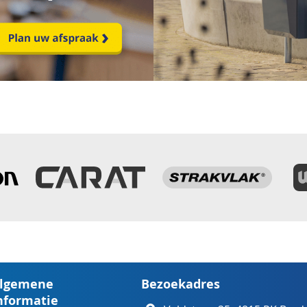
lgemene
Bezoekadres
nformatie