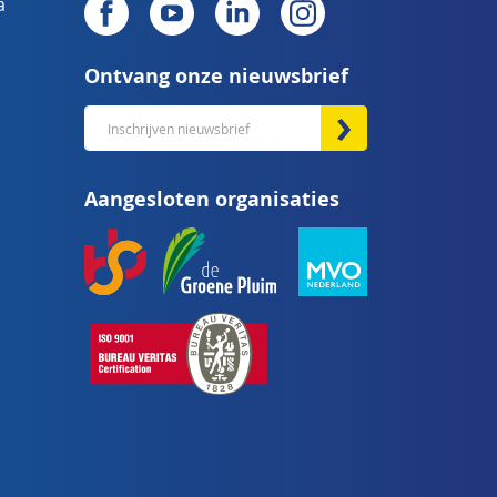
a
Ontvang onze nieuwsbrief
Abonneer
u
op
Aangesloten organisaties
onze
nieuwsbrief