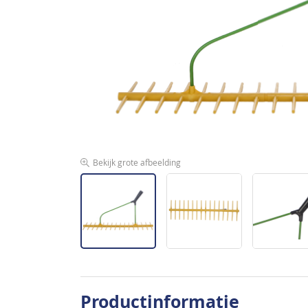
de
afbeeldingen-
gallerij
Bekijk grote afbeelding
Ga
naar
Productinformatie
het