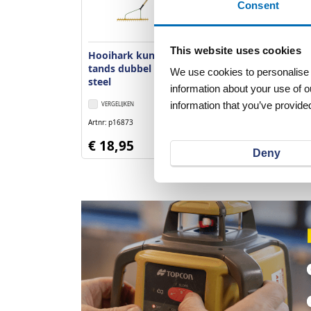
Consent
This website uses cookies
Hooihark kunststof 16-
tands dubbel schuin met
We use cookies to personalise c
steel
information about your use of o
information that you’ve provided
VERGELIJKEN
VERLANGLIJST
Artnr
p16873
excl. btw
€ 18,95
Deny