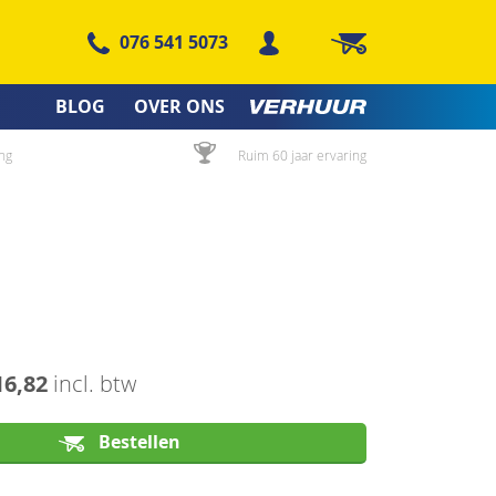
076 541 5073
Winkelwagen
BLOG
OVER ONS
ng
Ruim 60 jaar ervaring
16,82
incl. btw
Bestellen