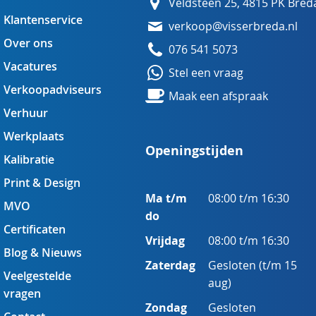
Veldsteen 25, 4815 PK Bred
Klantenservice
verkoop@visserbreda.nl
Over ons
076 541 5073
Vacatures
Stel een vraag
Verkoopadviseurs
Maak een afspraak
Verhuur
Werkplaats
Openingstijden
Kalibratie
Print & Design
Ma t/m
08:00 t/m 16:30
MVO
do
Certificaten
Vrijdag
08:00 t/m 16:30
Blog & Nieuws
Zaterdag
Gesloten (t/m 15
Veelgestelde
aug)
vragen
Zondag
Gesloten