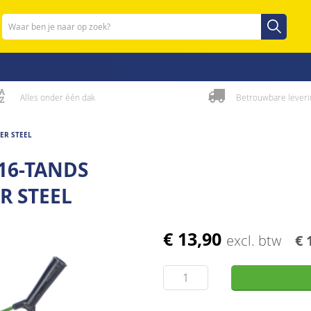
Zoeken
Zoeken
Alles onder één dak
Betrouwbare leveri
ER STEEL
16-TANDS
R STEEL
€ 13,90
excl. btw
€ 