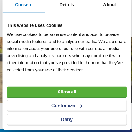
Veiligheidsfactor
7:1
Consent
Details
About
Breekkracht
21.000 kg
This website uses cookies
We use cookies to personalise content and ads, to provide
social media features and to analyse our traffic. We also share
information about your use of our site with our social media,
advertising and analytics partners who may combine it with
other information that you’ve provided to them or that they’ve
collected from your use of their services.
Allow all
Customize
Wij adviseren u graag
Deny