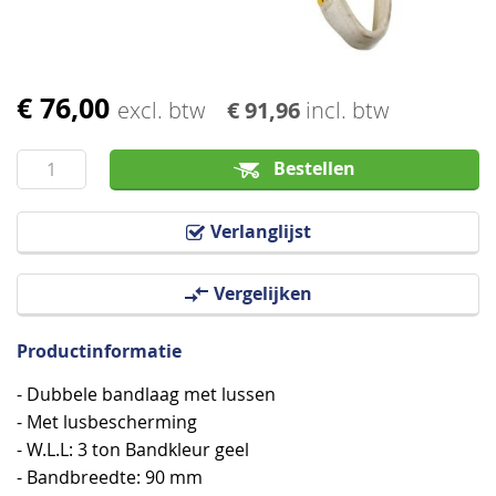
€ 76,00
Ga
excl. btw
€ 91,96
incl. btw
naar
het
Bestellen
begin
van
Verlanglijst
de
afbeeldingen-
Vergelijken
gallerij
Productinformatie
- Dubbele bandlaag met lussen
- Met lusbescherming
- W.L.L: 3 ton Bandkleur geel
- Bandbreedte: 90 mm