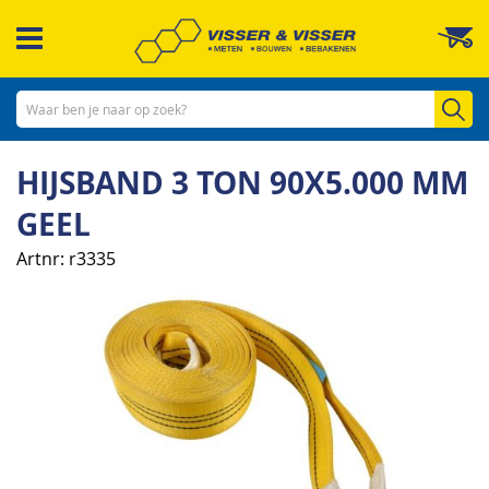
Ga
W
naar
de
inhoud
Zo
HIJSBAND 3 TON 90X5.000 MM
GEEL
Artnr
r3335
Ga
naar
het
einde
van
de
afbeeldingen-
gallerij