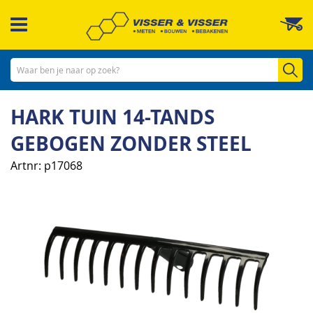
Ga
W
naar
de
inhoud
Zo
HARK TUIN 14-TANDS
GEBOGEN ZONDER STEEL
Artnr
p17068
Ga
naar
het
einde
van
de
afbeeldingen-
gallerij