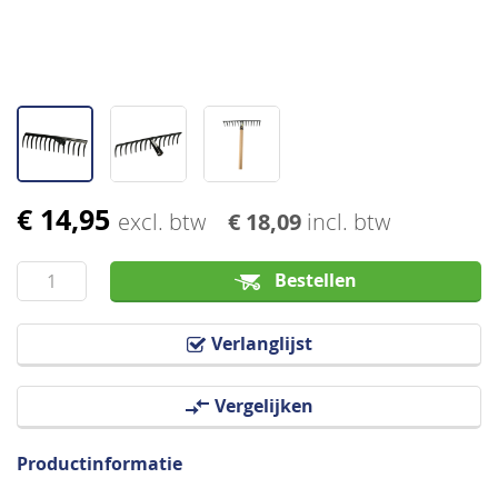
€ 14,95
Ga
excl. btw
€ 18,09
incl. btw
naar
het
Bestellen
begin
van
Verlanglijst
de
afbeeldingen-
Vergelijken
gallerij
Productinformatie