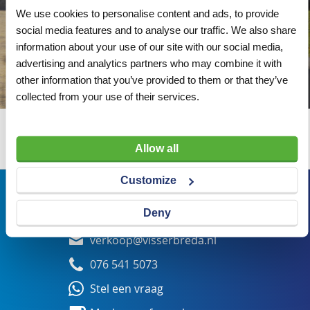
We use cookies to personalise content and ads, to provide
social media features and to analyse our traffic. We also share
information about your use of our site with our social media,
advertising and analytics partners who may combine it with
other information that you’ve provided to them or that they’ve
collected from your use of their services.
Wij adviseren u graag
Allow all
Customize
Bezoekadres
Deny
Veldsteen 25, 4815 PK Breda
verkoop@visserbreda.nl
076 541 5073
Stel een vraag