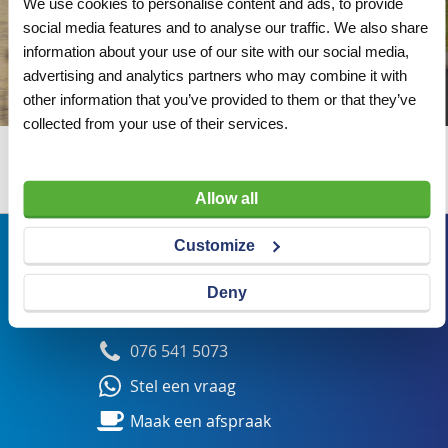
We use cookies to personalise content and ads, to provide
social media features and to analyse our traffic. We also share
information about your use of our site with our social media,
advertising and analytics partners who may combine it with
other information that you’ve provided to them or that they’ve
collected from your use of their services.
Wij adviseren u graag
Allow all
Bezoekadres
Customize
Veldsteen 25, 4815 PK Breda
Deny
verkoop@visserbreda.nl
076 541 5073
Stel een vraag
Maak een afspraak