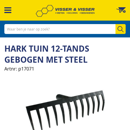
Ga
W
naar
de
inhoud
Zo
HARK TUIN 12-TANDS
GEBOGEN MET STEEL
Artnr
p17071
Ga
naar
het
einde
van
de
afbeeldingen-
gallerij