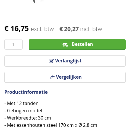
€ 16,75
Ga
excl. btw
€ 20,27
incl. btw
naar
het
Bestellen
begin
van
Verlanglijst
de
afbeeldingen-
Vergelijken
gallerij
Productinformatie
- Met 12 tanden
- Gebogen model
- Werkbreedte: 30 cm
- Met essenhouten steel 170 cm x Ø 2,8 cm