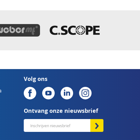
Volg ons
a
Ontvang onze nieuwsbrief
Abonneer
u
op