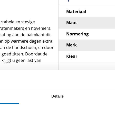
Specificaties
Materiaal
tabele en stevige
Maat
tratenmakers en hoveniers.
Normering
oating aan de palmkant die
den op warmere dagen extra
Merk
van de handschoen, en door
n goed zitten. Doordat de
Kleur
rijgt u geen last van
 hoge scheurweerstand, de
. De handschoen is getest
Details
 Ook het hoge draagcomfort
dragen bij aan het veilig