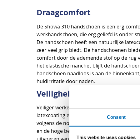
begin
Draagcomfort
van
de
De Showa 310 handschoen is een erg comfor
afbeeldingen-
werkhandschoen, die erg geliefd is onder s
gallerij
De handschoen heeft een natuurlijke latexc
zeer veel grip biedt. De handschoenen bie
comfort door de ademende stof op de rug 
het elastische manchet blijft de handschoe
handschoen naadloos is aan de binnenkant, k
huidirritatie door naden.
Veiligheid
Veiliger werken met de Showa 310 door de
latexcoating en het volledig ruwe oppervlak
Consent
volgens de normering EN388, uitslag 2142.
en de hoge beweeglijkheid van de Showa 310 
This website uses cookies
uitvoeren van uw werkzaamheden.