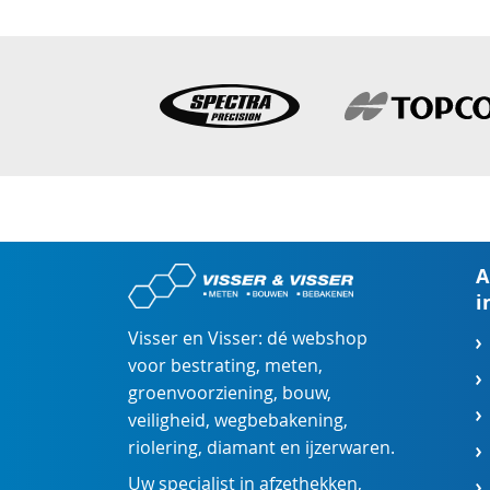
A
i
Visser en Visser: dé webshop
voor
bestrating
,
meten
,
groenvoorziening
,
bouw
,
veiligheid
,
wegbebakening
,
riolering
,
diamant
en
ijzerwaren
.
Uw specialist in
afzethekken
,