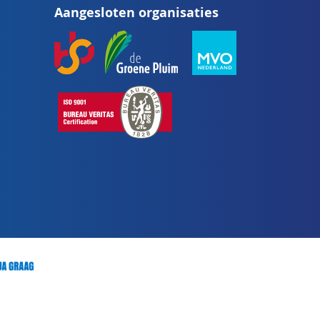
Aangesloten organisaties
onze
nieuwsbrief