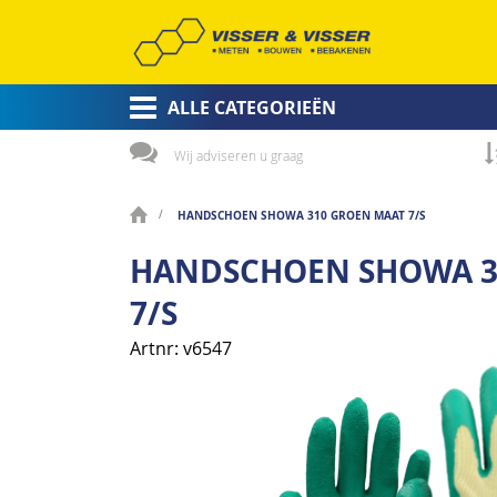
ALLE CATEGORIEËN
Wij adviseren u graag
HANDSCHOEN SHOWA 310 GROEN MAAT 7/S
HANDSCHOEN SHOWA 3
7/S
Artnr
v6547
Ga
naar
het
einde
van