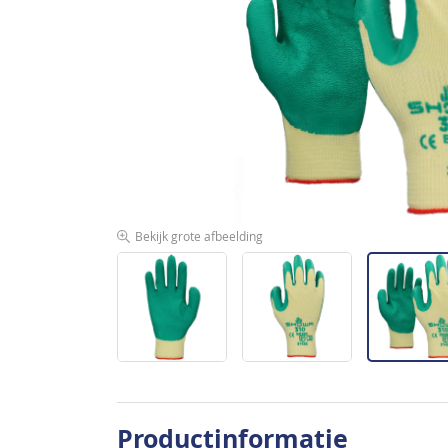
de
afbeeldingen-
gallerij
Bekijk grote afbeelding
Ga
naar
Productinformatie
het