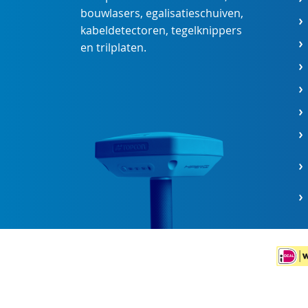
bouwlasers
,
egalisatieschuiven
,
kabeldetectoren
,
tegelknippers
en
trilplaten
.