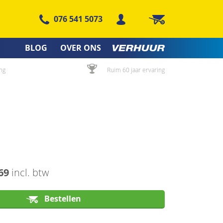
076 541 5073
Winkelwagen
BLOG
OVER ONS
ng
Ruim 60 jaar ervaring
69
incl. btw
Bestellen