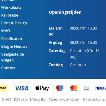
Werkplaats
Openingstijden
Kalibratie
Print & Design
Ma t/m
08:00 t/m 16:30
MVO
do
Certificaten
Vrijdag
08:00 t/m 16:30
Blog & Nieuws
Zaterdag
Gesloten (t/m 15
Veelgestelde
aug)
vragen
Zondag
Gesloten
Contact
© 1990 - 2026 Visser & Visser B.V.
Algemene voorwaarden
Privacyverklaring