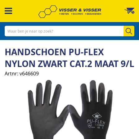
Ga
W
naar
de
inhoud
Zo
HANDSCHOEN PU-FLEX
NYLON ZWART CAT.2 MAAT 9/L
Artnr
v646609
Ga
naar
het
einde
van
de
afbeeldingen-
gallerij