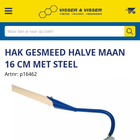
Ga
W
naar
de
inhoud
Zo
HAK GESMEED HALVE MAAN
16 CM MET STEEL
Artnr
p16462
Ga
naar
het
einde
van
de
afbeeldingen-
gallerij