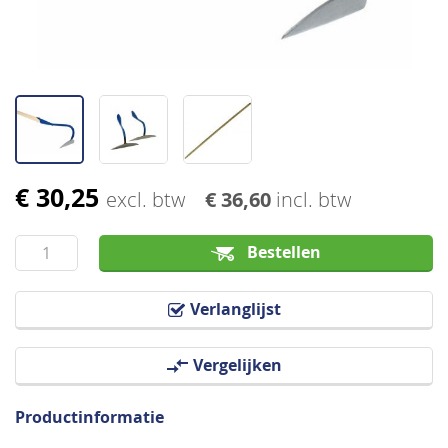
€ 30,25
Ga
excl. btw
€ 36,60
incl. btw
naar
het
Bestellen
begin
van
Verlanglijst
de
afbeeldingen-
Vergelijken
gallerij
Productinformatie