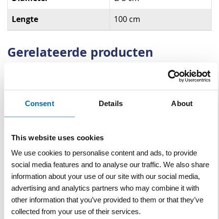
Lengte
100 cm
Gerelateerde producten
Consent
Details
About
This website uses cookies
We use cookies to personalise content and ads, to provide
Spatel voor
social media features and to analyse our traffic. We also share
grondmonsterguts
information about your use of our site with our social media,
advertising and analytics partners who may combine it with
VERGELIJKEN
VERLANGLIJST
other information that you’ve provided to them or that they’ve
Artnr
h9001
excl. btw
collected from your use of their services.