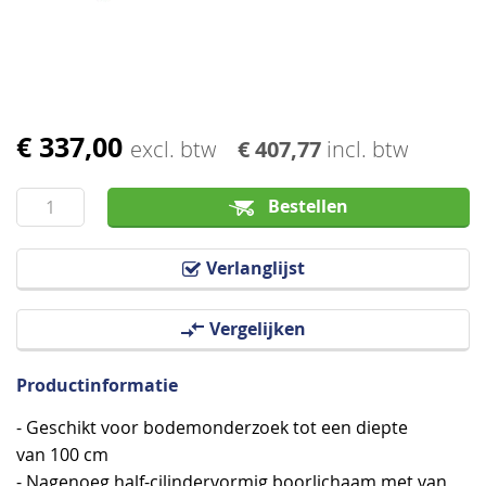
afbeeldingen-
gallerij
€ 337,00
Ga
excl. btw
€ 407,77
incl. btw
naar
het
Bestellen
begin
van
Verlanglijst
de
afbeeldingen-
Vergelijken
gallerij
Productinformatie
- Geschikt voor bodemonderzoek tot een diepte
van 100 cm
- Nagenoeg half-cilindervormig boorlichaam met van