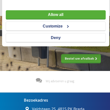
€ 42,50
Allow all
Customize
Deny
Wij adviseren u graag
Bezoekadres
Veldsteen 25, 4815 PK Breda