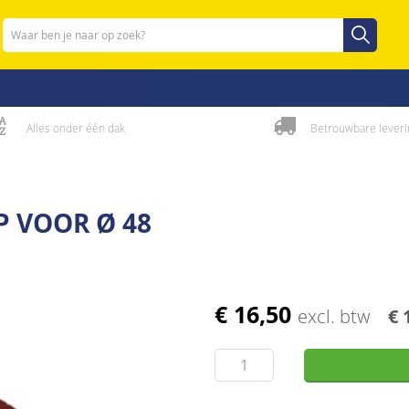
Zoeken
Zoeken
Alles onder één dak
Betrouwbare leveri
 VOOR Ø 48
€ 16,50
excl. btw
€ 