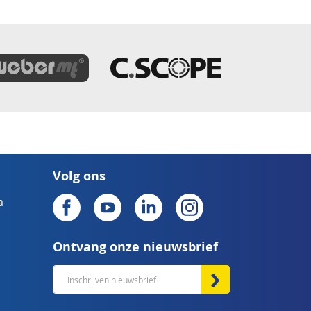
Volg ons
a
Ontvang onze nieuwsbrief
Abonneer
u
op