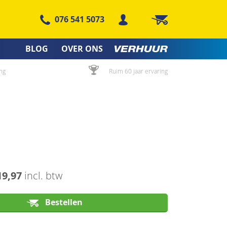
076 541 5073
Winkelwagen
BLOG
OVER ONS
ng
Ruim 60 jaar ervaring
19,97
incl. btw
Bestellen