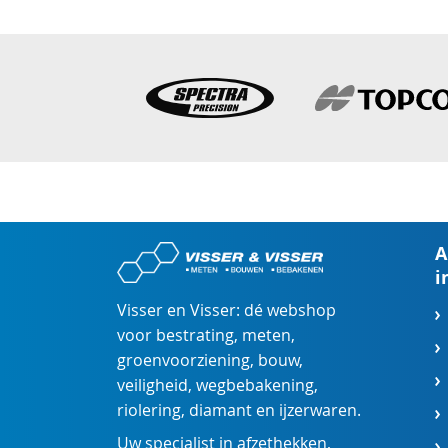
A
i
Visser en Visser: dé webshop
voor
bestrating
,
meten
,
groenvoorziening
,
bouw
,
veiligheid
,
wegbebakening
,
riolering
,
diamant
en
ijzerwaren
.
Uw specialist in
afzethekken
,