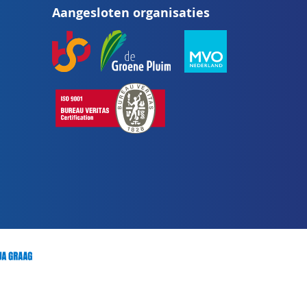
Aangesloten organisaties
onze
nieuwsbrief