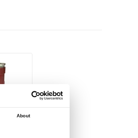
huls 30 cm Ø
About
VERLANGLIJST