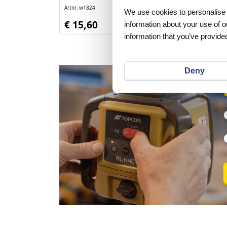
Artnr
w1824
Artnr
w1825
excl. btw
We use cookies to personalise c
€ 15,60
€ 3,80
information about your use of o
information that you’ve provided
Deny