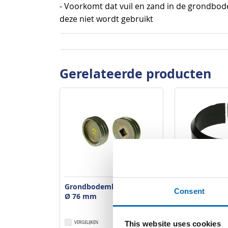
- Voorkomt dat vuil en zand in de grondb
deze niet wordt gebruikt
Gerelateerde producten
Grondbodemhulsdop voor
Grondbodemh
Consent
Ø 76 mm
ring voor Ø 
This website uses cookies
VERGELIJKEN
VERLANGLIJST
VERGELIJKEN