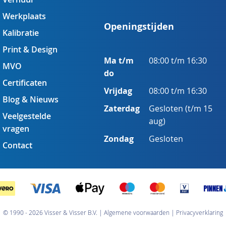
Werkplaats
Openingstijden
Kalibratie
Print & Design
Ma t/m
08:00 t/m 16:30
MVO
do
Certificaten
Vrijdag
08:00 t/m 16:30
Blog & Nieuws
Zaterdag
Gesloten (t/m 15
Veelgestelde
aug)
vragen
Zondag
Gesloten
Contact
© 1990 - 2026 Visser & Visser B.V.
Algemene voorwaarden
Privacyverklaring