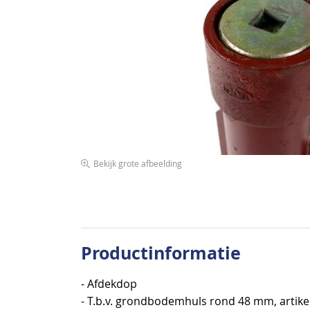
de
afbeeldingen-
gallerij
Bekijk grote afbeelding
Ga
naar
het
begin
van
Productinformatie
de
afbeeldingen-
- Afdekdop
gallerij
- T.b.v. grondbodemhuls rond 48 mm, artike