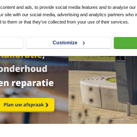
Artnr
w1831
Artnr
w1821
excl. btw
excl. btw
ontent and ads, to provide social media features and to analyse our 
€ 8,90
€ 39,95
ur site with our social media, advertising and analytics partners who 
 to them or that they’ve collected from your use of their services.
Customize