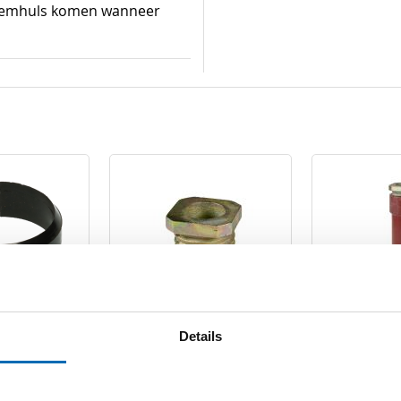
odemhuls komen wanneer
uls nylon
Grondbodemhuls
Grondbodem
Details
48 mm
spanmoer rond 48 mm
48 mm
VERLANGLIJST
VERGELIJKEN
VERLANGLIJST
VERGELIJKEN