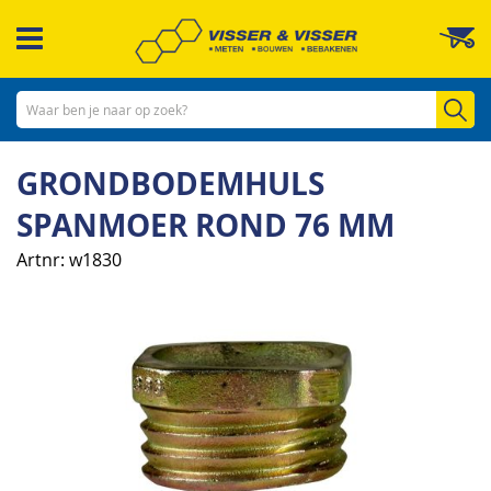
Ga
W
naar
de
inhoud
Zo
GRONDBODEMHULS
SPANMOER ROND 76 MM
Artnr
w1830
Ga
naar
het
einde
van
de
afbeeldingen-
gallerij