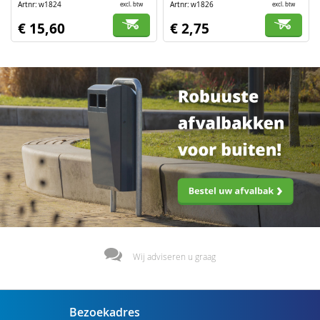
Artnr
w1824
Artnr
w1826
excl. btw
excl. btw
€ 15,60
€ 2,75
Wij adviseren u graag
Bezoekadres