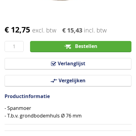
€ 12,75
Ga
excl. btw
€ 15,43
incl. btw
naar
het
Bestellen
begin
van
Verlanglijst
de
afbeeldingen-
Vergelijken
gallerij
Productinformatie
- Spanmoer
- T.b.v. grondbodemhuls Ø 76 mm