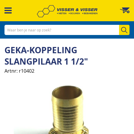
Ga
W
naar
de
inhoud
Zo
GEKA-KOPPELING
SLANGPILAAR 1 1/2"
Artnr
r10402
Ga
naar
het
einde
van
de
afbeeldingen-
gallerij