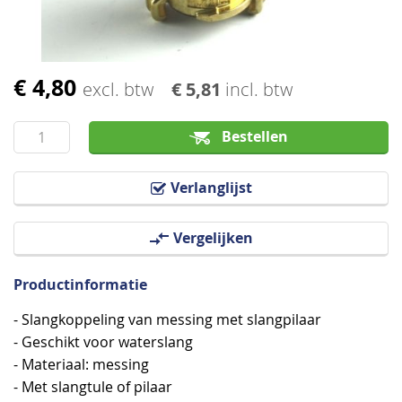
€ 4,80
Ga
excl. btw
€ 5,81
incl. btw
naar
het
Bestellen
begin
van
Verlanglijst
de
afbeeldingen-
Vergelijken
gallerij
Productinformatie
- Slangkoppeling van messing met slangpilaar
- Geschikt voor waterslang
- Materiaal: messing
- Met slangtule of pilaar