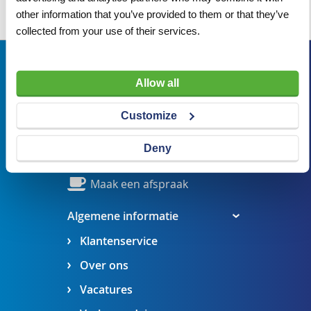
Wij adviseren u graag
other information that you’ve provided to them or that they’ve
collected from your use of their services.
Bezoekadres
Allow all
Veldsteen 25, 4815 PK Breda
verkoop@visserbreda.nl
Customize
076 541 5073
Deny
Stel een vraag
Maak een afspraak
Algemene informatie
Klantenservice
Over ons
Vacatures