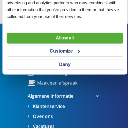
advertising and analytics partners who may combine it with
other information that you’ve provided to them or that they’ve
Wij adviseren u graag
collected from your use of their services.
Bezoekadres
Allow all
Veldsteen 25, 4815 PK Breda
Customize
verkoop@visserbreda.nl
076 541 5073
Deny
Stel een vraag
Maak een afspraak
Algemene informatie
Klantenservice
Over ons
Vacatures