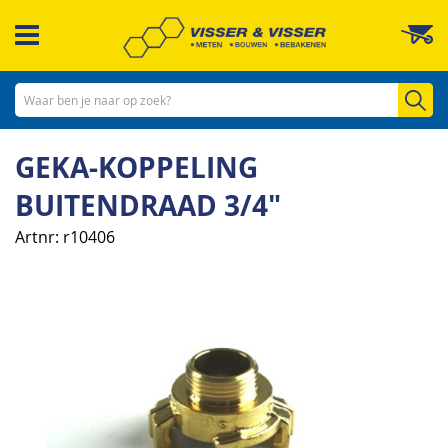
Ga
W
naar
de
inhoud
Zo
GEKA-KOPPELING
BUITENDRAAD 3/4"
Artnr
r10406
Ga
naar
het
einde
van
de
afbeeldingen-
gallerij