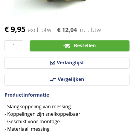
€ 9,95
Ga
excl. btw
€ 12,04
incl. btw
naar
het
Bestellen
begin
van
Verlanglijst
de
afbeeldingen-
Vergelijken
gallerij
Productinformatie
- Slangkoppeling van messing
- Koppelingen zijn snelkoppelbaar
- Geschikt voor montage
- Materiaal: messing