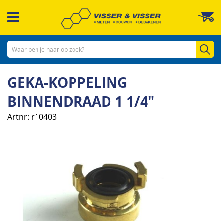
Ga
W
naar
de
inhoud
Zo
GEKA-KOPPELING
BINNENDRAAD 1 1/4"
Artnr
r10403
Ga
naar
het
einde
van
de
afbeeldingen-
gallerij