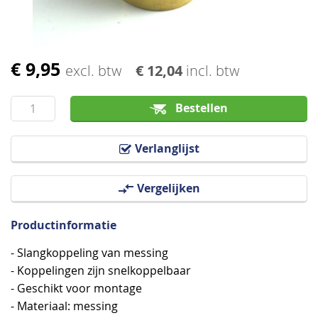
€ 9,95
Ga
excl. btw
€ 12,04
incl. btw
naar
het
Bestellen
begin
van
Verlanglijst
de
afbeeldingen-
Vergelijken
gallerij
Productinformatie
- Slangkoppeling van messing
- Koppelingen zijn snelkoppelbaar
- Geschikt voor montage
- Materiaal: messing