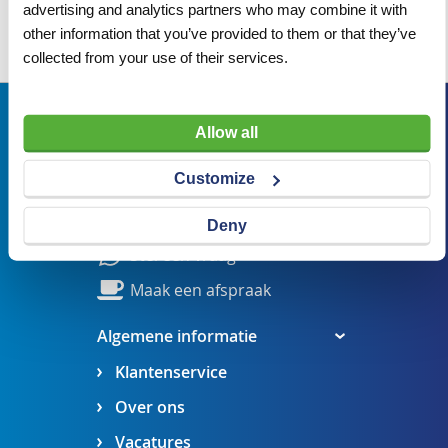
advertising and analytics partners who may combine it with
other information that you’ve provided to them or that they’ve
Wij adviseren u graag
collected from your use of their services.
Bezoekadres
Allow all
Veldsteen 25, 4815 PK Breda
Customize
verkoop@visserbreda.nl
076 541 5073
Deny
Stel een vraag
Maak een afspraak
Algemene informatie
Klantenservice
Over ons
Vacatures