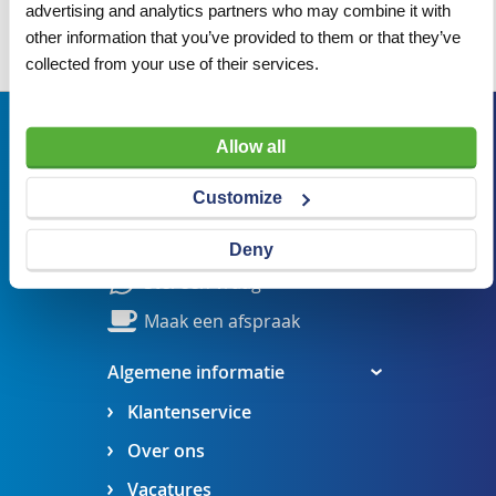
advertising and analytics partners who may combine it with
other information that you’ve provided to them or that they’ve
Wij adviseren u graag
collected from your use of their services.
Bezoekadres
Allow all
Veldsteen 25, 4815 PK Breda
Customize
verkoop@visserbreda.nl
076 541 5073
Deny
Stel een vraag
Maak een afspraak
Algemene informatie
Klantenservice
Over ons
Vacatures