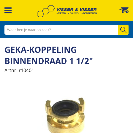
Ga
W
naar
de
inhoud
Zo
GEKA-KOPPELING
BINNENDRAAD 1 1/2"
Artnr
r10401
Ga
naar
het
einde
van
de
afbeeldingen-
gallerij