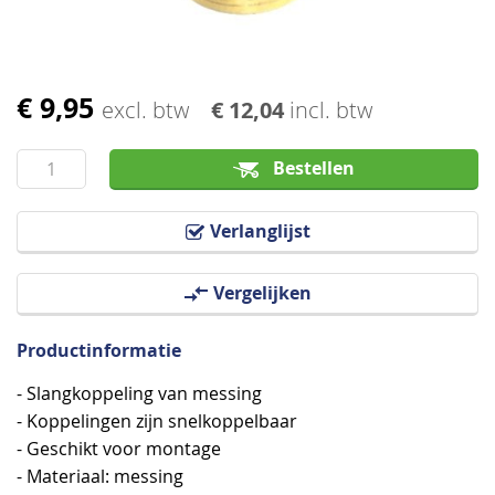
€ 9,95
Ga
excl. btw
€ 12,04
incl. btw
naar
het
Bestellen
begin
van
Verlanglijst
de
afbeeldingen-
Vergelijken
gallerij
Productinformatie
- Slangkoppeling van messing
- Koppelingen zijn snelkoppelbaar
- Geschikt voor montage
- Materiaal: messing