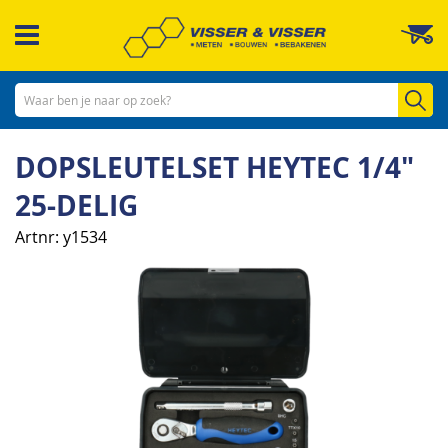
Ga
W
naar
de
inhoud
Zo
DOPSLEUTELSET HEYTEC 1/4"
25-DELIG
Artnr
y1534
Ga
naar
het
einde
van
de
afbeeldingen-
gallerij