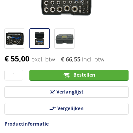
€ 55,00
Ga
excl. btw
€ 66,55
incl. btw
naar
het
Bestellen
begin
van
Verlanglijst
de
afbeeldingen-
Vergelijken
gallerij
Productinformatie