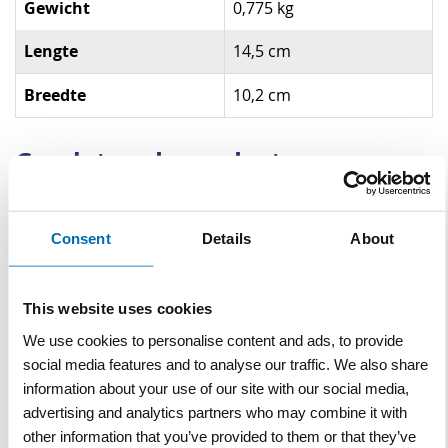
Gewicht
0,775 kg
Lengte
14,5 cm
Breedte
10,2 cm
Gerelateerde producten
Consent
Details
About
This website uses cookies
We use cookies to personalise content and ads, to provide
social media features and to analyse our traffic. We also share
Dopsleutelset Heytec 18
Dopsleutelset Heytec 44
information about your use of our site with our social media,
delig aansluiting 1/2"
delig aansluiting 1/4"
advertising and analytics partners who may combine it with
other information that you’ve provided to them or that they’ve