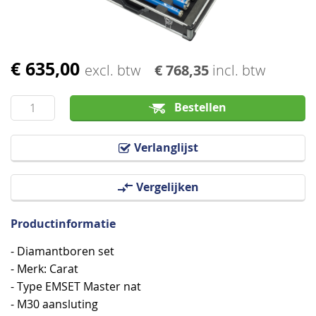
€ 635,00
Ga
excl. btw
€ 768,35
incl. btw
naar
het
Bestellen
begin
van
Verlanglijst
de
afbeeldingen-
Vergelijken
gallerij
Productinformatie
- Diamantboren set
- Merk: Carat
- Type EMSET Master nat
- M30 aansluting