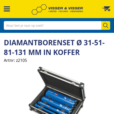
Ga
W
naar
de
inhoud
Zo
DIAMANTBORENSET Ø 31-51-
81-131 MM IN KOFFER
Artnr
z2105
Ga
naar
het
einde
van
de
afbeeldingen-
gallerij