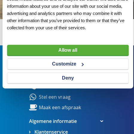
information about your use of our site with our social media,
advertising and analytics partners who may combine it with
other information that you’ve provided to them or that they’ve
collected from your use of their services.
Wij adviseren u graag
Allow all
Bezoekadres
Customize
Veldsteen 25, 4815 PK Breda
verkoop@visserbreda.nl
Deny
076 541 5073
Stel een vraag
Maak een afspraak
Algemene informatie
Klantenservice