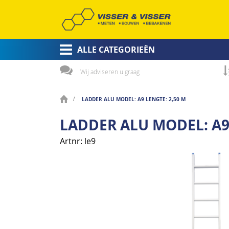
ALLE CATEGORIEËN
Wij adviseren u graag
LADDER ALU MODEL: A9 LENGTE: 2,50 M
LADDER ALU MODEL: A9 
Artnr
le9
Ga
naar
het
einde
van
de