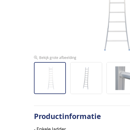
afbeeldingen-
gallerij
Bekijk grote afbeelding
Ga
naar
Productinformatie
het
begin
- Enkele ladder