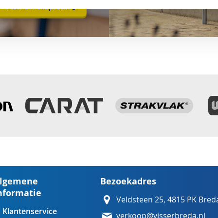
lgemene
Bezoekadres
nformatie
Veldsteen 25, 4815 PK Bred
Klantenservice
verkoop@visserbreda.nl