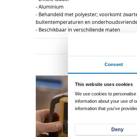
van
- Aluminium
de
- Behandeld met polyester; voorkomt zwart
afbeeldingen-
buitentemperaturen en onderhoudsvriendel
gallerij
- Beschikbaar in verschillende maten
Consent
This website uses cookies
We use cookies to personalise c
information about your use of o
information that you’ve provided
Deny