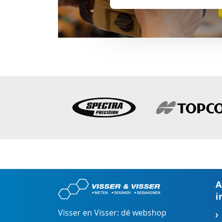
A
i
Visser en Visser: dé webshop