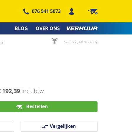
076 541 5073
Winkelwagen
BLOG
OVER ONS
ng
Ruim 60 jaar ervaring
€ 192,39
incl. btw
Bestellen
Vergelijken