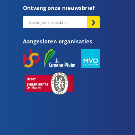
Ontvang onze nieuwsbrief
Abonneer
u
op
Aangesloten organisaties
onze
nieuwsbrief