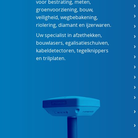
voor
bestrating
,
meten
,
groenvoorziening
,
bouw
,
veiligheid
,
wegbebakening
,
riolering
,
diamant
en
ijzerwaren
.
Uw specialist in
afzethekken
,
bouwlasers
,
egalisatieschuiven
,
kabeldetectoren
,
tegelknippers
en
trilplaten
.