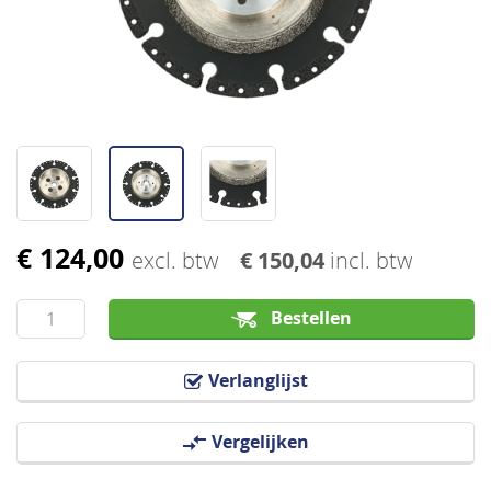
afbeeldingen-
gallerij
€ 124,00
Ga
excl. btw
€ 150,04
incl. btw
naar
het
Bestellen
begin
van
Verlanglijst
de
afbeeldingen-
Vergelijken
gallerij