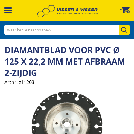
Ga
W
naar
de
inhoud
Zo
DIAMANTBLAD VOOR PVC Ø
125 X 22,2 MM MET AFBRAAM
2-ZIJDIG
Artnr
z11203
Ga
naar
het
einde
van
de