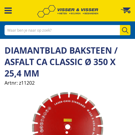
Ga
W
naar
de
inhoud
Zo
DIAMANTBLAD BAKSTEEN /
ASFALT CA CLASSIC Ø 350 X
25,4 MM
Artnr
z11202
Ga
naar
het
einde
van
de