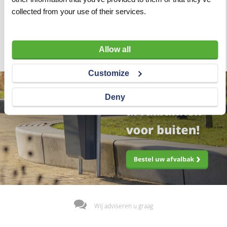
Kwaliteit
Classic
collected from your use of their services.
Diameter
Ø350 mm
Allow all
Customize
Deny
Wij adviseren u graag