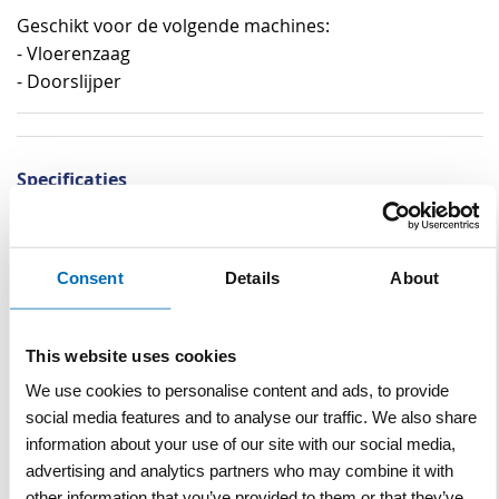
Geschikt voor de volgende machines:
- Vloerenzaag
- Doorslijper
Specificaties
Specificaties
Asgat
25,4 mm
Consent
Details
About
Gebruik
Nat, droog
Machine
Doorslijper, vloerenzaag
This website uses cookies
Te gebruiken voor
Baksteen, Asfalt
We use cookies to personalise content and ads, to provide
social media features and to analyse our traffic. We also share
Merk
Carat
information about your use of our site with our social media,
advertising and analytics partners who may combine it with
Segmenthoogte
10 mm
other information that you’ve provided to them or that they’ve