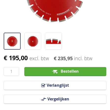
afbeeldingen-
gallerij
€ 195,00
Ga
excl. btw
€ 235,95
incl. btw
naar
het
Bestellen
begin
van
Verlanglijst
de
afbeeldingen-
Vergelijken
gallerij