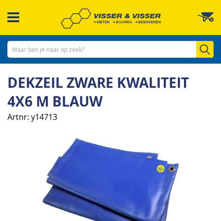
Ga
W
naar
de
inhoud
Zo
DEKZEIL ZWARE KWALITEIT
4X6 M BLAUW
Artnr
y14713
Ga
naar
het
einde
van
de
afbeeldingen-
gallerij