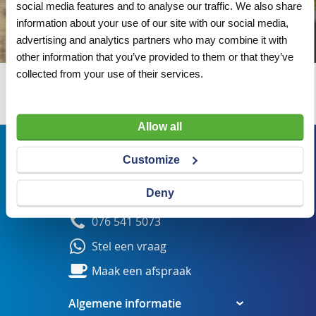
social media features and to analyse our traffic. We also share
information about your use of our site with our social media,
advertising and analytics partners who may combine it with
other information that you’ve provided to them or that they’ve
collected from your use of their services.
Wij adviseren u graag
Allow all
Bezoekadres
Customize
Veldsteen 25, 4815 PK Breda
Deny
verkoop@visserbreda.nl
076 541 5073
Stel een vraag
Maak een afspraak
Algemene informatie