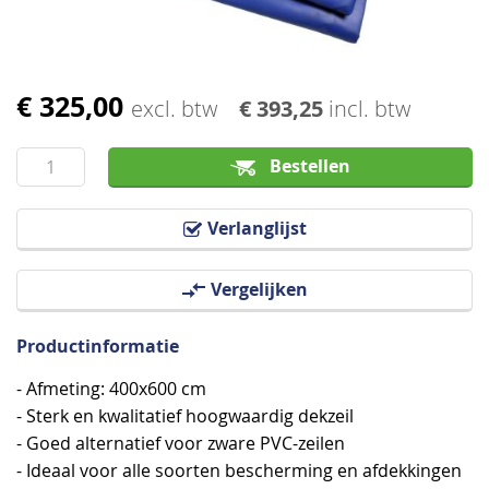
€ 325,00
Ga
excl. btw
€ 393,25
incl. btw
naar
het
Bestellen
begin
van
Verlanglijst
de
afbeeldingen-
Vergelijken
gallerij
Productinformatie
- Afmeting: 400x600 cm
- Sterk en kwalitatief hoogwaardig dekzeil
- Goed alternatief voor zware PVC-zeilen
- Ideaal voor alle soorten bescherming en afdekkingen