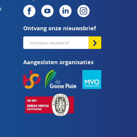
a
Ontvang onze nieuwsbrief
Abonneer
u
op
Aangesloten organisaties
onze
nieuwsbrief