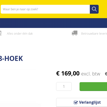
Zoeken
Zoeken
Alles onder één dak
Betrouwbare leveri
 8-HOEK
€ 169,00
excl. btw
Verlanglijst