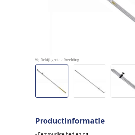
afbeeldingen-
gallerij
Bekijk grote afbeelding
Ga
naar
Productinformatie
het
begin
- Eenvoudige bediening