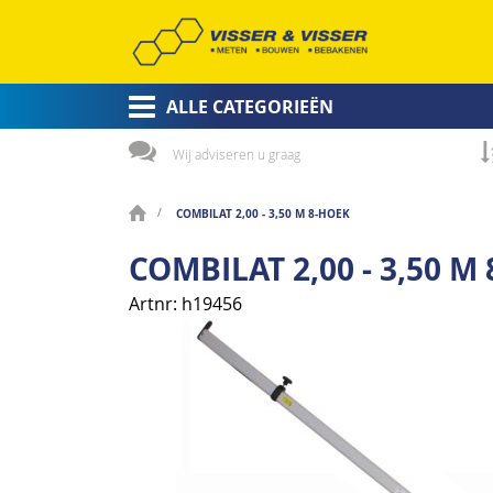
ALLE CATEGORIEËN
Wij adviseren u graag
COMBILAT 2,00 - 3,50 M 8-HOEK
COMBILAT 2,00 - 3,50 M
Artnr
h19456
Ga
naar
het
einde
van
de