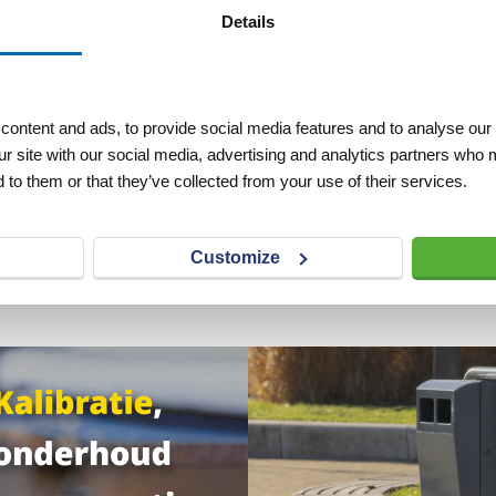
Details
 schroefjes
Eindkap bovenzijde voor
ontent and ads, to provide social media features and to analyse our 
t 8-hoek
combilat 8-hoek
ur site with our social media, advertising and analytics partners who 
 to them or that they’ve collected from your use of their services.
VERLANGLIJST
VERGELIJKEN
VERLANGLIJST
Artnr
h19462
excl. btw
excl. btw
€ 3,95
Customize