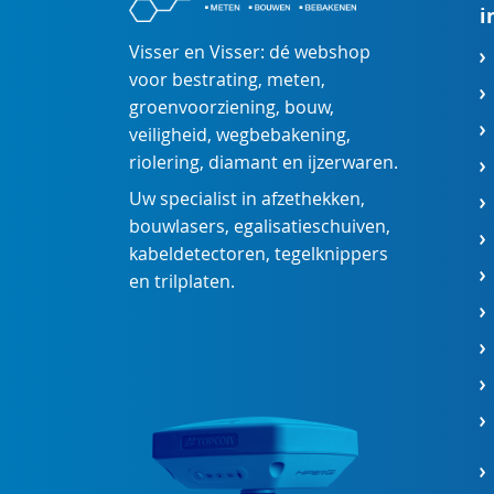
i
Visser en Visser: dé webshop
voor
bestrating
,
meten
,
groenvoorziening
,
bouw
,
veiligheid
,
wegbebakening
,
riolering
,
diamant
en
ijzerwaren
.
Uw specialist in
afzethekken
,
bouwlasers
,
egalisatieschuiven
,
kabeldetectoren
,
tegelknippers
en
trilplaten
.