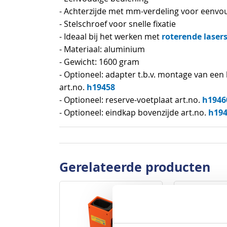
van
- Achterzijde met mm-verdeling voor eenvo
de
- Stelschroef voor snelle fixatie
afbeeldingen-
roterende laser
- Ideaal bij het werken met
gallerij
- Materiaal: aluminium
- Gewicht: 1600 gram
- Optioneel: adapter t.b.v. montage van ee
h19458
art.no.
h1946
- Optioneel: reserve-voetplaat art.no.
h19
- Optioneel: eindkap bovenzijde art.no.
Gerelateerde producten