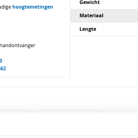
Gewicht
hoogtemetingen
udige
Materiaal
s
Lengte
n handontvanger
0
462