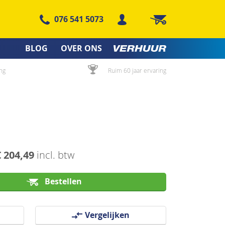
076 541 5073
Winkelwagen
BLOG
OVER ONS
ng
Ruim 60 jaar ervaring
€ 204,49
incl. btw
Bestellen
Vergelijken