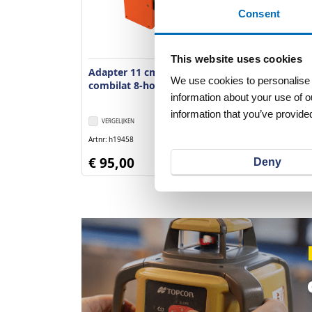
Consent
This website uses cookies
Adapter 11 cm voor
Voetplaat met
We use cookies to personalise c
combilat 8-hoek
voor combila
information about your use of o
information that you’ve provided
VERGELIJKEN
VERLANGLIJST
VERGELIJKEN
Artnr
h19458
Artnr
h19460
excl. btw
€ 95,00
€ 15,75
Deny