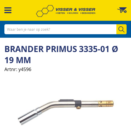
Ga
W
naar
de
inhoud
Zo
BRANDER PRIMUS 3335-01 Ø
19 MM
Artnr
y4596
Ga
naar
het
einde
van
de
afbeeldingen-
gallerij