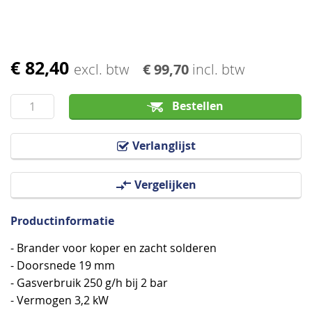
€ 82,40
Ga
excl. btw
€ 99,70
incl. btw
naar
het
Bestellen
begin
van
Verlanglijst
de
afbeeldingen-
Vergelijken
gallerij
Productinformatie
- Brander voor koper en zacht solderen
- Doorsnede 19 mm
- Gasverbruik 250 g/h bij 2 bar
- Vermogen 3,2 kW