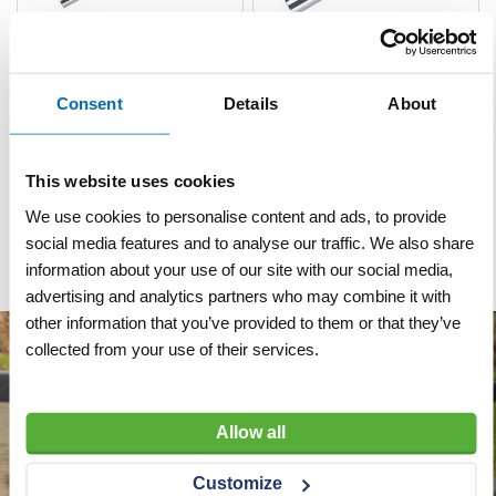
Consent
Details
About
Brander Primus 3336-01 Ø
Brander Primus 3334-01 Ø
25 mm
38 mm
This website uses cookies
VERGELIJKEN
VERLANGLIJST
VERGELIJKEN
VERLANGLIJST
We use cookies to personalise content and ads, to provide
Artnr
y4598
Artnr
y4597
excl. btw
excl. btw
social media features and to analyse our traffic. We also share
€ 127,85
€ 99,35
information about your use of our site with our social media,
advertising and analytics partners who may combine it with
other information that you’ve provided to them or that they’ve
collected from your use of their services.
Allow all
Customize