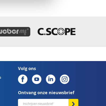
Volg ons
a
Ontvang onze nieuwsbrief
Abonneer