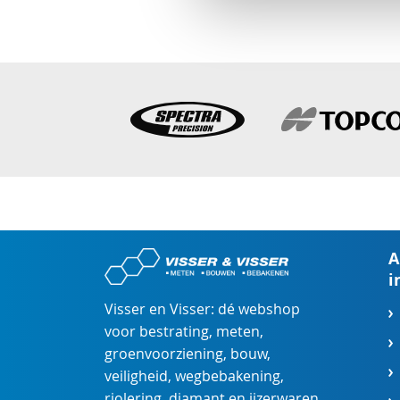
A
i
Visser en Visser: dé webshop
voor
bestrating
,
meten
,
groenvoorziening
,
bouw
,
veiligheid
,
wegbebakening
,
riolering
,
diamant
en
ijzerwaren
.