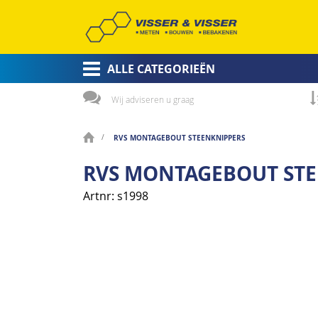
ALLE CATEGORIEËN
Wij adviseren u graag
RVS MONTAGEBOUT STEENKNIPPERS
RVS MONTAGEBOUT STE
Artnr
s1998
Ga
naar
het
einde
van
de