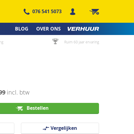
076 541 5073
Winkelwagen
BLOG
OVER ONS
ng
Ruim 60 jaar ervaring
99
incl. btw
Bestellen
Vergelijken