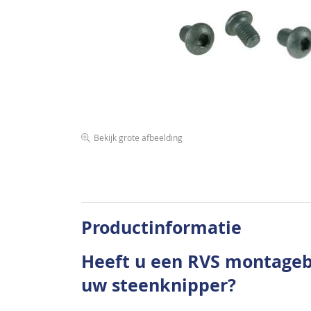
afbeeldingen-
gallerij
Bekijk grote afbeelding
Ga
naar
het
begin
van
Productinformatie
de
afbeeldingen-
Heeft u een RVS montageb
gallerij
uw steenknipper?