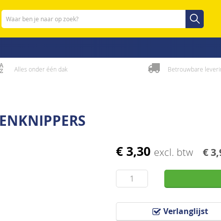
Zoeken
Zoeken
Alles onder één dak
Betrouwbare leveri
ENKNIPPERS
€ 3,30
excl. btw
€ 3,
Verlanglijst