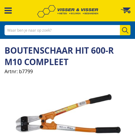
Ga
W
naar
de
inhoud
Zo
BOUTENSCHAAR HIT 600-R
M10 COMPLEET
Artnr
b7799
Ga
naar
het
einde
van
de
afbeeldingen-
gallerij