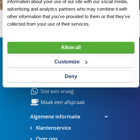
information about your use of our site with our social media,
advertising and analytics partners who may combine it with
other information that you’ve provided to them or that they’ve
Wij adviseren u graag
collected from your use of their services.
Bezoekadres
Allow all
Veldsteen 25, 4815 PK Breda
Customize
verkoop@visserbreda.nl
Deny
076 541 5073
Stel een vraag
Maak een afspraak
Algemene informatie
Klantenservice
Over ons