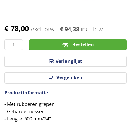
€ 78,00
Ga
excl. btw
€ 94,38
incl. btw
naar
het
Bestellen
begin
van
Verlanglijst
de
afbeeldingen-
Vergelijken
gallerij
Productinformatie
- Met rubberen grepen
- Geharde messen
- Lengte: 600 mm/24"