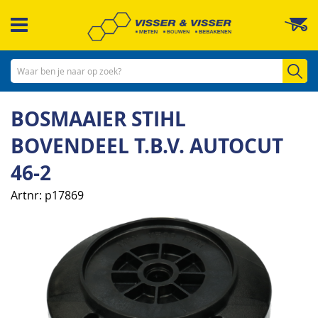
Ga
W
naar
de
inhoud
Zo
BOSMAAIER STIHL
BOVENDEEL T.B.V. AUTOCUT
46-2
Artnr
p17869
Ga
naar
het
einde
van
de