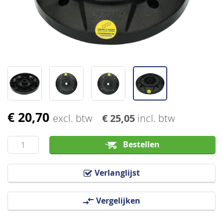
afbeeldingen-
gallerij
€ 20,70
Ga
excl. btw
€ 25,05
incl. btw
naar
het
Bestellen
begin
van
Verlanglijst
de
afbeeldingen-
Vergelijken
gallerij