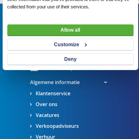
collected from your use of their services.
Bezoekadres
Veldsteen 25, 4815 PK Breda
Allow all
verkoop@visserbreda.nl
Customize
076 541 5073
Stel een vraag
Deny
Maak een afspraak
Algemene informatie
Klantenservice
Over ons
Vacatures
Verkoopadviseurs
Verhuur